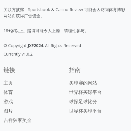
关联方披露：Sportsbook & Casino Review 可能会因访问体育博彩
网站而获得广告佣金。
18+岁以上。赌博可能令人上瘾，请理性参与。
© Copyright
JXF2024
. All Rights Reserved
Currently v1.0.2.
链接
指南
主页
买球赛的网站
体育
世界杯买球平台
游戏
球探足球比分
图片
世界杯买球平台
吉祥独家奖金