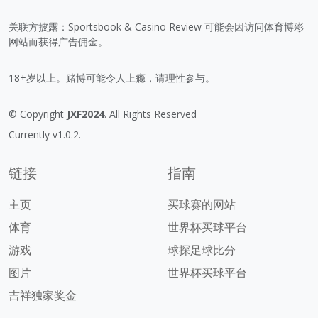
关联方披露：Sportsbook & Casino Review 可能会因访问体育博彩
网站而获得广告佣金。
18+岁以上。赌博可能令人上瘾，请理性参与。
© Copyright
JXF2024
. All Rights Reserved
Currently v1.0.2.
链接
指南
主页
买球赛的网站
体育
世界杯买球平台
游戏
球探足球比分
图片
世界杯买球平台
吉祥独家奖金