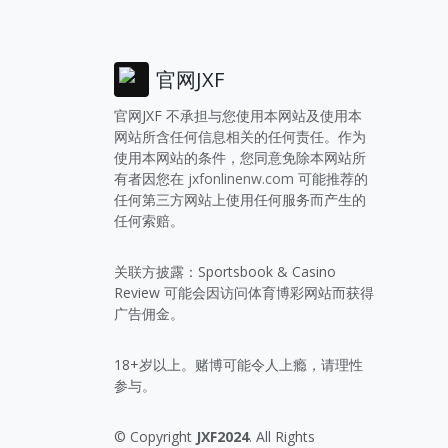
官网JXF
官网JXF 不承担与您使用本网站及使用本
网站所含任何信息相关的任何责任。作为
使用本网站的条件，您同意免除本网站所
有者因您在
jxfonlinenw.com
可能推荐的
任何第三方网站上使用任何服务而产生的
任何索赔。
关联方披露：Sportsbook & Casino
Review 可能会因访问体育博彩网站而获得
广告佣金。
18+岁以上。赌博可能令人上瘾，请理性
参与。
© Copyright
JXF2024
. All Rights