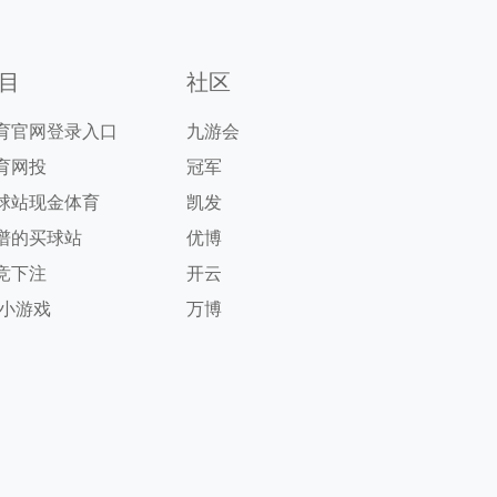
目
社区
育官网登录入口
九游会
育网投
冠军
球站现金体育
凯发
谱的买球站
优博
竞下注
开云
g小游戏
万博