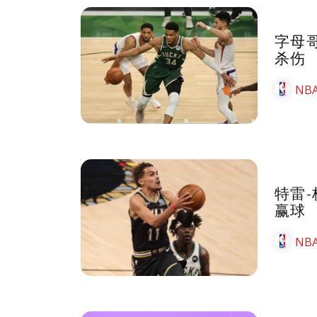
字母哥
杀伤
NB
特雷
赢球
NB