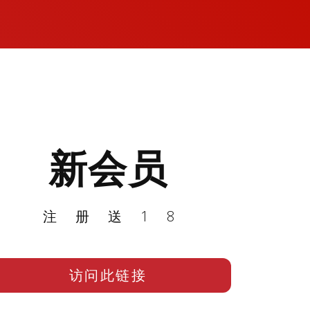
新会员
注册送18
访问此链接