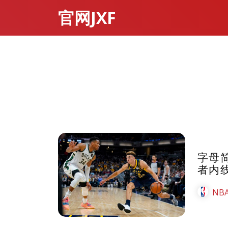
官网JXF
字母简
者内
NB