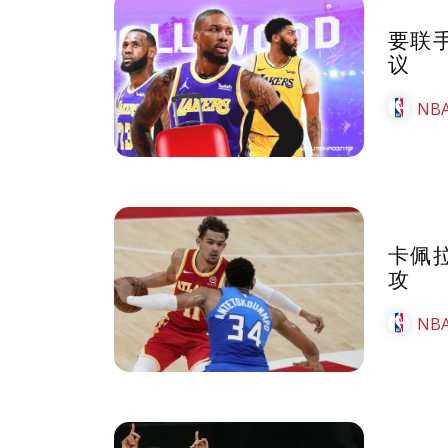
要联
议
NB
卡佩拉
攻
NB