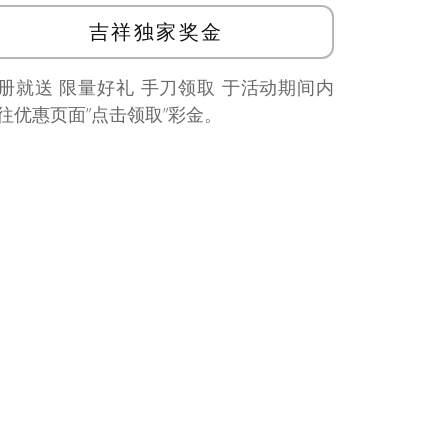
吉祥独家奖金
册就送 限量好礼 手刀领取 于活动期间内
往优惠页面”点击领取”彩金。