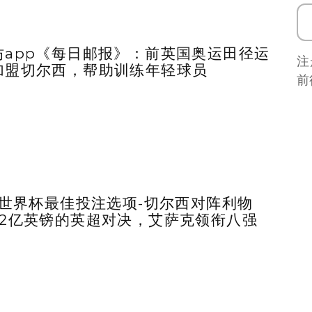
坊app《每日邮报》：前英国奥运田径运
注
加盟切尔西，帮助训练年轻球员
前
超
26世界杯最佳投注选项-切尔西对阵利物
22亿英镑的英超对决，艾萨克领衔八强
超