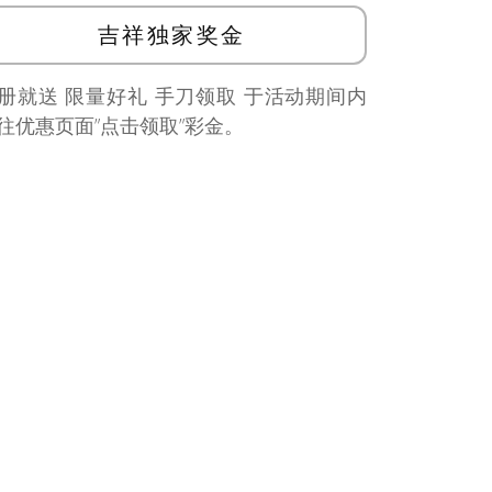
吉祥独家奖金
册就送 限量好礼 手刀领取 于活动期间内
往优惠页面”点击领取”彩金。