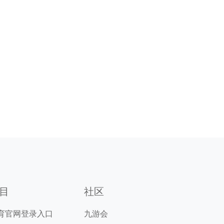
目
社区
育官网登录入口
九游会