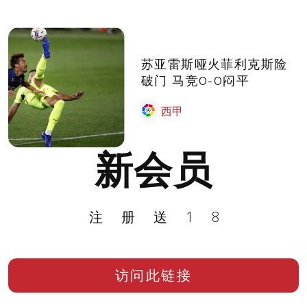
苏亚雷斯哑火菲利克斯险
破门 马竞0-0闷平
西甲
新会员
注册送18
访问此链接