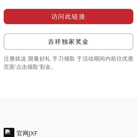
访问此链接
吉祥独家奖金
注册就送 限量好礼 手刀领取 于活动期间内前往优惠
页面”点击领取”彩金。
官网JXF