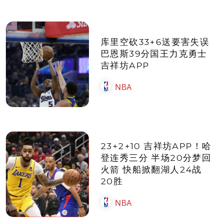
库里空砍33+6送要害失误
巴恩斯39分国王力克勇士
吉祥坊APP
NBA
23+2+10 吉祥坊APP！哈
登连秀三分 半场20分梦回
火箭 快船掀翻湖人24战
20胜
NBA