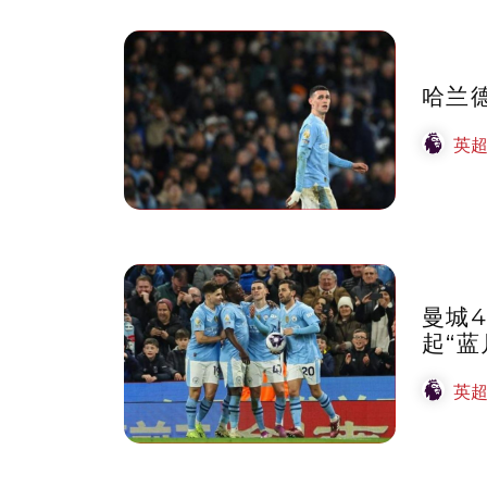
哈兰
英
曼城
起“蓝
英