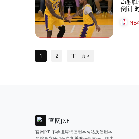
2连
倒计
NB
1
2
下一页 >
官网JXF
官网JXF 不承担与您使用本网站及使用本
网站所含任何信息相关的任何责任。作为