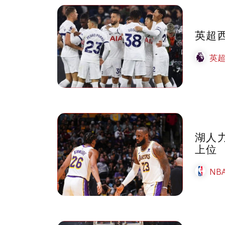
英超
英
湖人
上位
NB