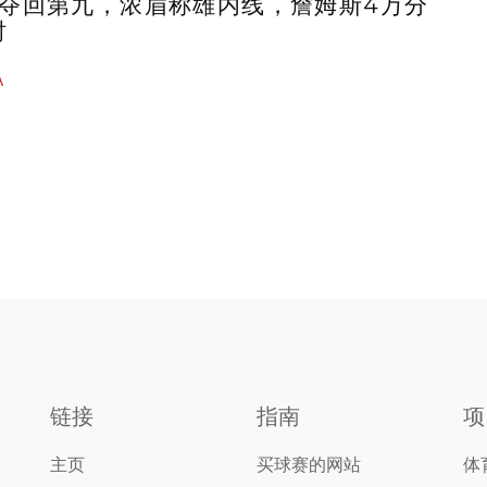
胜夺回第九，浓眉称雄内线，詹姆斯4万分
时
A
链接
指南
项
主页
买球赛的网站
体