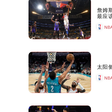
詹姆
最应
NB
太阳
NB