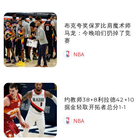
布克夸奖保罗比肩魔术师
马龙：今晚咱们扔掉了竞
赛
NBA
约教师38+8利拉德42+10
掘金轻取开拓者总分1-1
NBA