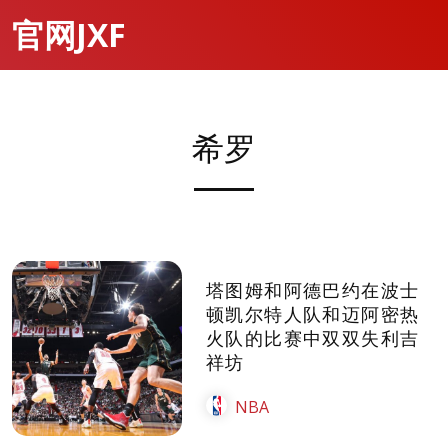
官网JXF
希罗
塔图姆和阿德巴约在波士
顿凯尔特人队和迈阿密热
火队的比赛中双双失利吉
祥坊
NBA