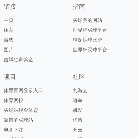
链接
指南
主页
买球赛的网站
体育
世界杯买球平台
游戏
球探足球比分
图片
世界杯买球平台
吉祥独家奖金
项目
社区
体育官网登录入口
九游会
体育网投
冠军
买球站现金体育
凯发
靠谱的买球站
优博
电竞下注
开云