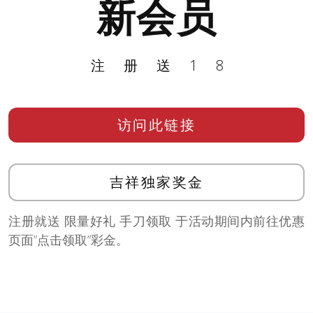
新会员
注册送18
访问此链接
吉祥独家奖金
注册就送 限量好礼 手刀领取 于活动期间内前往优惠
页面”点击领取”彩金。