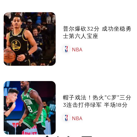
普尔爆砍32分 成功坐稳勇
士第六人宝座
NBA
帽子戏法！热火”C罗”三分
3连击打停绿军 半场18分
NBA