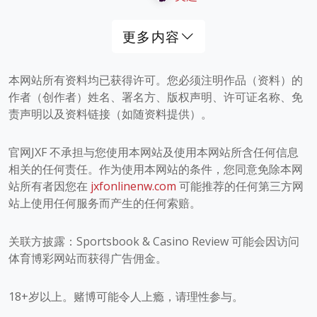
更多内容
本网站所有资料均已获得许可。您必须注明作品（资料）的
作者（创作者）姓名、署名方、版权声明、许可证名称、免
责声明以及资料链接（如随资料提供）。
官网JXF 不承担与您使用本网站及使用本网站所含任何信息
相关的任何责任。作为使用本网站的条件，您同意免除本网
站所有者因您在
jxfonlinenw.com
可能推荐的任何第三方网
站上使用任何服务而产生的任何索赔。
关联方披露：Sportsbook & Casino Review 可能会因访问
体育博彩网站而获得广告佣金。
18+岁以上。赌博可能令人上瘾，请理性参与。