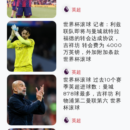
英超
世界杯滚球 记者：利兹
联队即将与曼城就特拉
福德的转会达成协议，
吉祥坊 转会费为 4000
万英镑，外加附加条款
世界杯滚球
英超
世界杯滚球 过去10个赛
季英超进球数：曼城
878球最多，吉祥坊 利
物浦第二曼联第六 世界
杯滚球
英超