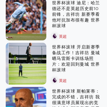
世界杯滚球 迪尼：哈兰
德还不是英超历史前10
前锋，吉祥坊 新赛季看
他对抗加布很有趣 世界
杯滚球
英超
世界杯滚球 开启新赛季
备战工作！吉祥坊 曼城
晒马雷斯卡训练场照
片：欢迎回到曼城 世界
杯滚球
英超
世界杯滚球 斯帕莱蒂：
完成的不错，吉祥坊 我
很满意球员展现出的竞