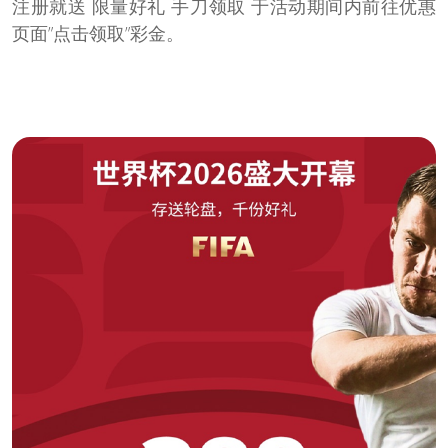
注册就送 限量好礼 手刀领取 于活动期间内前往优惠
页面”点击领取”彩金。