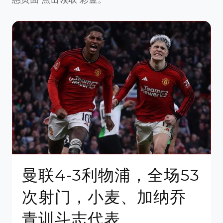
曼联4-3利物浦，全场53
次射门，小麦、加纳乔
青训斗志代表