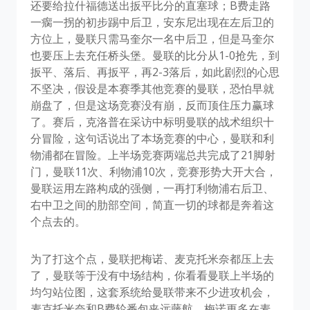
还要给拉什福德送出扳平比分的直塞球；B费走路
一瘸一拐的初步踢中后卫，安东尼出现在左后卫的
方位上，曼联只需马奎尔一名中后卫，但是马奎尔
也要压上去充任桥头堡。曼联的比分从1-0抢先，到
扳平、落后、再扳平，再2-3落后，如此剧烈的心思
不坚决，假设是本赛季其他竞赛的曼联，恐怕早就
崩盘了，但是这场竞赛没有崩，反而顶住压力赢球
了。赛后，克洛普在采访中标明曼联的战术组织十
分冒险，这句话说出了本场竞赛的中心，曼联和利
物浦都在冒险。上半场竞赛两端总共完成了21脚射
门，曼联11次、利物浦10次，竞赛形势大开大合，
曼联运用左路构成的强侧，一再打利物浦右后卫、
右中卫之间的肋部空间，简直一切的球都是奔着这
个点去的。
为了打这个点，曼联把梅诺、麦克托米奈都压上去
了，曼联等于没有中场结构，你看看曼联上半场的
均匀站位图，这套系统给曼联带来不少进攻机会，
麦克托米奈和B费轮番包夹远藤航，梅诺更多在麦