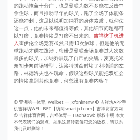
的跑动掩盖十分广，也是曼联为数不多能在反击中
拿住球，而且推动早年的球员，跑了全场了体能条
还能冲刺，这足以说明加纳乔的身体素质，就仰仗
这一点，他的未来都值得等候，其他细节问题都可
以打磨，竞赛情绪是打磨不出来的。
吉祥访手机进
入
霍伊伦全场竞赛虽然只需13次触球，但是他的无
球跑动才调在跋涉，梅诺是曼联全场竞赛过人次数
最多的球员，加纳乔展现了自己的尖锐，麦克托米
奈初步向前场转型，达洛特拼命封堵了利物浦的左
路，林德洛夫也在玩命，假设这些球员能把双红会
的情绪拿到其他竞赛，何愁没有竞赛内容？
© 亚洲第一体育, Wellbet 一 jxfonlinenw © 吉祥坊APP手
机吉祥坊WELLBET【访问smartjxf.com】吉祥坊官方网
© 吉祥体育官网，吉祥体育一 Haohaowb 版权申明 本文
不代表我们的观点。如果这篇转载侵犯您的版权，请联系
我们及时删除！