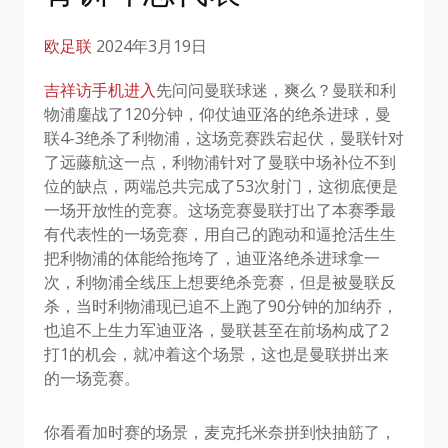
欧足联
2024年3月19日
吉祥访手机进入
先问问曼联球迷，爽么？曼联和利
物浦鏖战了120分钟，仰仗迪亚洛的绝杀进球，曼
联4-3绝杀了利物浦，这场竞赛跌宕起伏，曼联针对
了远藤航这一点，利物浦针对了曼联中场补位不到
位的缺点，两端总共完成了53次射门，这彻底便是
一场开放性的竞赛。这场竞赛曼联打出了本赛季最
有代表性的一场竞赛，用自己的跑动和逼抢活生生
把利物浦的体能给拖垮了，迪亚洛绝杀进球拿一
次，利物浦全线压上想要绝杀竞赛，但是被曼联反
杀，当时利物浦现已追不上跑了90分钟的加纳乔，
也追不上生力军迪亚洛，曼联甚至在前场构成了2
打1的机会，就冲着这个场景，这也是曼联拼出来
的一场竞赛。
你看看加时赛的场景，麦克托米奈拼到快抽筋了，