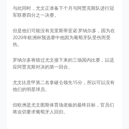
与此同时，尤文正准备下个月与阿贾克斯队进行冠
军联赛四分之一决赛。
但是他们可能没有克里斯蒂亚诺·罗纳尔多，因为在
2020年欧洲杯预选赛中他因为葡萄牙队受伤而受
伤。
罗纳尔多将错过尤文接下来的三场国内比赛，以适
应阿贾克斯对决的第一回合。
尤文比意甲第二名拿破仑领先15分，所以可以没有
他们的明星球员。
但欧洲是尤文图斯体育场老板的最终目标，官员们
将迫切要求葡萄牙人回归。