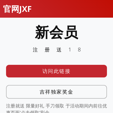
官网JXF
新会员
注册送18
访问此链接
吉祥独家奖金
注册就送 限量好礼 手刀领取 于活动期间内前往优
惠页面”点击领取”彩金。