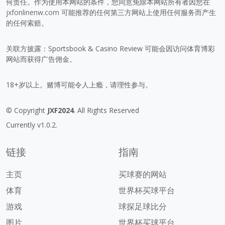
何责任。作为使用本网站的条件，您同意免除本网站所有者因您在
jxfonlinenw.com
可能推荐的任何第三方网站上使用任何服务而产生
的任何索赔。
关联方披露：Sportsbook & Casino Review 可能会因访问体育博彩
网站而获得广告佣金。
18+岁以上。赌博可能令人上瘾，请理性参与。
© Copyright
JXF2024
. All Rights Reserved
Currently v1.0.2.
链接
指南
主页
买球赛的网站
体育
世界杯买球平台
游戏
球探足球比分
图片
世界杯买球平台