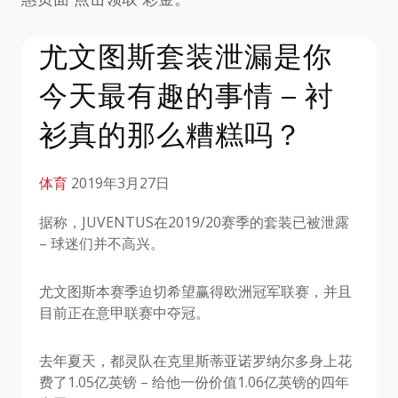
尤文图斯套装泄漏是你
今天最有趣的事情 – 衬
衫真的那么糟糕吗？
体育
2019年3月27日
据称，JUVENTUS在2019/20赛季的套装已被泄露
– 球迷们并不高兴。
尤文图斯本赛季迫切希望赢得欧洲冠军联赛，并且
目前正在意甲联赛中夺冠。
去年夏天，都灵队在克里斯蒂亚诺罗纳尔多身上花
费了1.05亿英镑 – 给他一份价值1.06亿英镑的四年