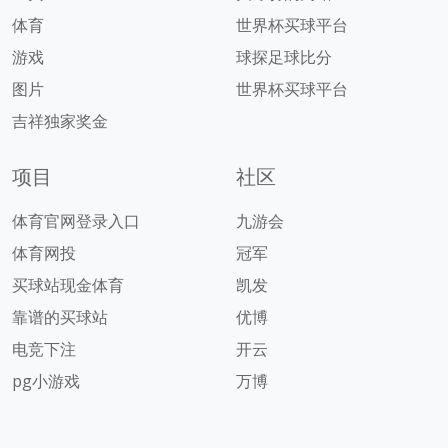
体育
世界杯买球平台
游戏
球探足球比分
图片
世界杯买球平台
吉祥独家奖金
项目
社区
体育官网登录入口
九游会
体育网投
冠军
买球站现金体育
凯发
靠谱的买球站
优博
电竞下注
开云
pg小游戏
万博