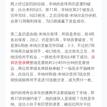
两人经过剧烈的拉锯，辛纳的发球局仍是遭到破
发，比分来到5比5。第11局，辛纳在第2个破发点
完毕完结，6比5抢先，之后没给德-米纳尔反扑的机
会第12局顺利保发，7比5困难赢下首盘成功。
第二盘仍是由德-米纳尔发球，和首盘类似，前4局
各自保发，2比2。仍是第5局，辛纳首要破发，可
是第6局德-米纳尔灵敏完毕回破，3-3。不过的7局
辛纳再次破发得手，4比3抢先，这次抢先之后，辛
纳没给对手机会，一路抢先毕竟6比4拿下成功。
吉
祥坊登录网
整场竞赛耗时2小时05分钟的竞赛傍
边，两位世界级名将联袂奉献了一场高水平巅峰对
决，此役往后，辛纳对阵德-米纳尔坚持7战全胜，
很快就能将对手送进10连败沙龙，成为男仆一枚。
德约科维奇在本年的澳网半决赛就输给了辛纳，即
将37岁的德约老了，他的接班人是谁呢？当然是辛
纳。这位小伙子有巨擘的潜质，确实比阿尔卡拉