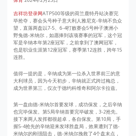
体育
2024年2月23日
吉祥坊登录网
ATP500等级的荷兰鹿特丹站决赛完
毕抢夺，赛会头号种子意大利人雅尼克-辛纳不负众
望，直落两盘以7-5、6-4打败赛会5号种子澳洲小
野兔德-米纳尔，如愿捧到该项赛事的冠军，这个冠
军是辛纳本年第2座冠军，之前拿到了澳网冠军，
也是职业生涯第12座冠军，赛季第12连胜，跨年15
连胜。
值得一提的是，辛纳成为第一位杀入世界前三的意
大利球员，因为今天初步，辛纳就正式跨过梅总，
成为世界第三，仅次于德约科维奇和阿尔卡拉兹。
第一盘由德-米纳尔首要发球，成功保发，之后辛纳
也完毕保发。第5局辛纳首要完毕破发，3-2抢先。
接下来两人发挥都很超卓，各自保发。第10局，手
握5-4抢先的辛纳迎来发球胜盘局，效果遭到了德-
米纳尔的刚强阻击，德-米纳尔挽救了4个盘末点，