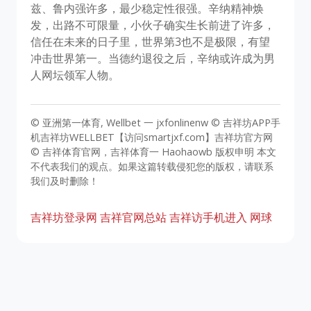
兹、鲁内强许多，最少稳定性很强。辛纳精神焕
发，出路不可限量，小伙子确实生长前进了许多，
信任在未来的日子里，世界第3也不是极限，有望
冲击世界第一。当德约退役之后，辛纳或许成为男
人网坛领军人物。
© 亚洲第一体育, Wellbet 一 jxfonlinenw © 吉祥坊APP手
机吉祥坊WELLBET【访问smartjxf.com】吉祥坊官方网
© 吉祥体育官网，吉祥体育一 Haohaowb 版权申明 本文
不代表我们的观点。如果这篇转载侵犯您的版权，请联系
我们及时删除！
吉祥坊登录网
吉祥官网总站
吉祥访手机进入
网球