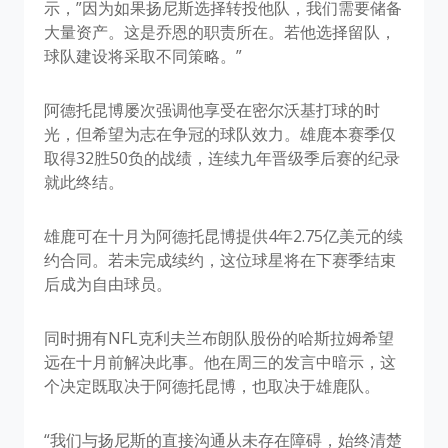
示，”因为如果扬尼斯选择转投他队，我们需要储备
大量资产。这是乔恩的职责所在。若他选择留队，
球队建设将采取不同策略。”
阿德托昆博屡次强调他享受在密尔沃基打球的时
光，但希望为志在争冠的球队效力。雄鹿本赛季仅
取得32胜50负的战绩，连续九年晋级季后赛的纪录
就此终结。
雄鹿可在十月为阿德托昆博提供4年2.75亿美元的续
约合同。若未完成续约，这位球星将在下赛季结束
后成为自由球员。
同时拥有NFL克利夫兰布朗队股份的哈斯拉姆希望
远在十月前解决此事。他在周三的发言中暗示，这
个决定既取决于阿德托昆博，也取决于雄鹿队。
“我们与扬尼斯的直接沟通从未存在障碍，始终清楚