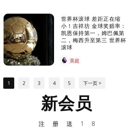
世界杯滚球 差距正在缩
小！吉祥坊 金球奖赔率：
凯恩保持第一，姆巴佩第
二，梅西升至第三 世界杯
滚球
英超
1
2
3
4
5
下一页 >
新会员
注册送18