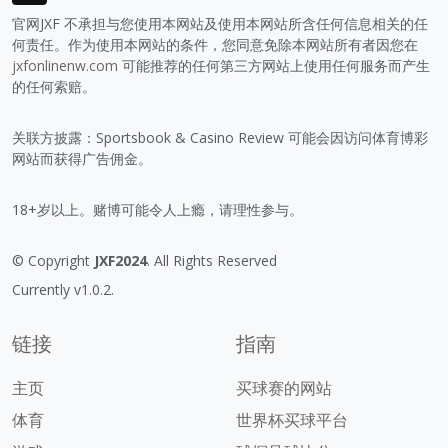
官网JXF 不承担与您使用本网站及使用本网站所含任何信息相关的任
何责任。作为使用本网站的条件，您同意免除本网站所有者因您在
jxfonlinenw.com
可能推荐的任何第三方网站上使用任何服务而产生
的任何索赔。
关联方披露：Sportsbook & Casino Review 可能会因访问体育博彩
网站而获得广告佣金。
18+岁以上。赌博可能令人上瘾，请理性参与。
© Copyright
JXF2024
. All Rights Reserved
Currently v1.0.2.
链接
指南
主页
买球赛的网站
体育
世界杯买球平台