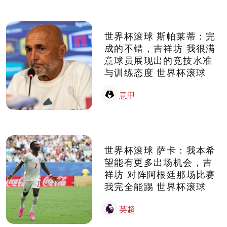
世界杯滚球 斯帕莱蒂：完
成的不错，吉祥坊 我很满
意球员展现出的竞技水准
与训练态度 世界杯滚球
意甲
世界杯滚球 萨卡：我本希
望能有更多出场机会，吉
祥坊 对阵阿根廷那场比赛
我完全能踢 世界杯滚球
英超