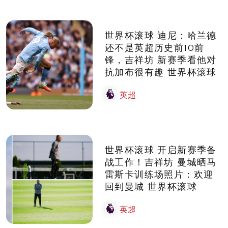
世界杯滚球 迪尼：哈兰德
还不是英超历史前10前
锋，吉祥坊 新赛季看他对
抗加布很有趣 世界杯滚球
英超
世界杯滚球 开启新赛季备
战工作！吉祥坊 曼城晒马
雷斯卡训练场照片：欢迎
回到曼城 世界杯滚球
英超