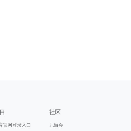
目
社区
育官网登录入口
九游会