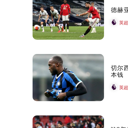
德赫
英
切尔西
本钱
英