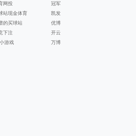
育网投
冠军
球站现金体育
凯发
谱的买球站
优博
竞下注
开云
g小游戏
万博