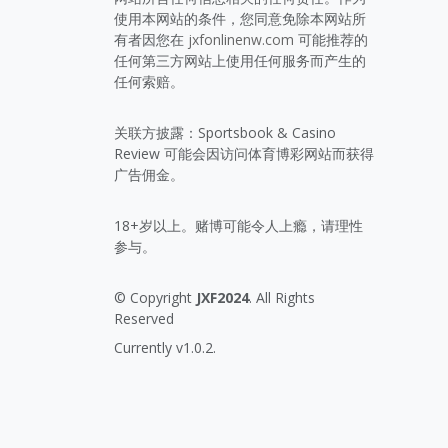
使用本网站的条件，您同意免除本网站所
有者因您在
jxfonlinenw.com
可能推荐的
任何第三方网站上使用任何服务而产生的
任何索赔。
关联方披露：Sportsbook & Casino
Review 可能会因访问体育博彩网站而获得
广告佣金。
18+岁以上。赌博可能令人上瘾，请理性
参与。
© Copyright
JXF2024
. All Rights
Reserved
Currently v1.0.2.