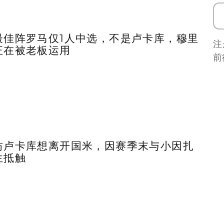
最佳阵罗马仅1人中选，不是卢卡库，穆里
注
正在被老板运用
前
甲
坊卢卡库想离开国米，因赛季末与小因扎
生抵触
甲