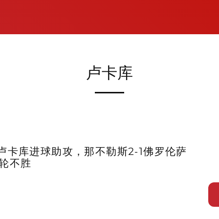
卢卡库
-卢卡库进球助攻，那不勒斯2-1佛罗伦萨
5轮不胜
甲