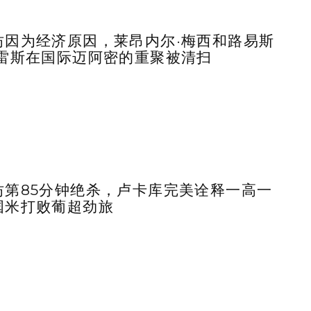
坊因为经济原因，莱昂内尔·梅西和路易斯
亚雷斯在国际迈阿密的重聚被清扫
甲
坊第85分钟绝杀，卢卡库完美诠释一高一
国米打败葡超劲旅
甲