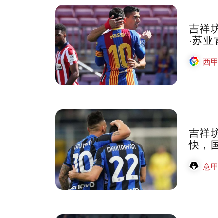
吉祥
·苏
西
吉祥
快，
意