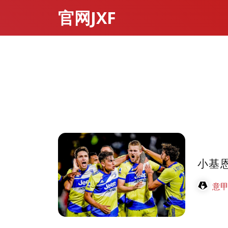
官网JXF
小基恩
意