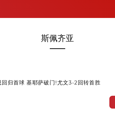
斯佩齐亚
回归首球 基耶萨破门!尤文3-2回转首胜
甲