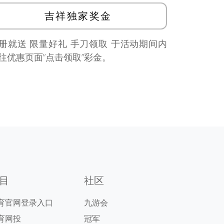
吉祥独家奖金
册就送 限量好礼 手刀领取 于活动期间内
往优惠页面”点击领取”彩金。
目
社区
育官网登录入口
九游会
育网投
冠军