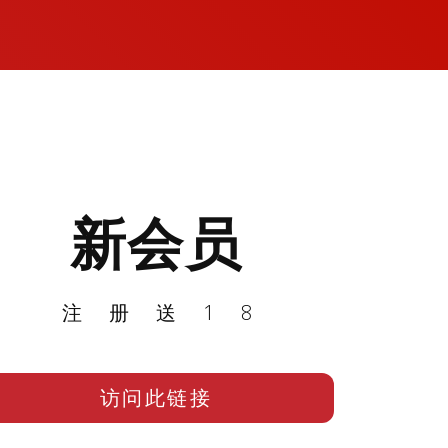
新会员
注册送18
访问此链接