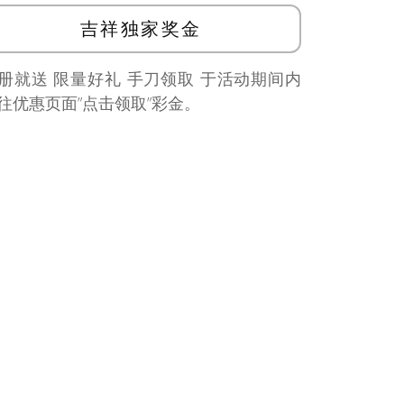
吉祥独家奖金
册就送 限量好礼 手刀领取 于活动期间内
往优惠页面”点击领取”彩金。