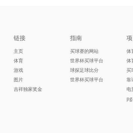
链接
指南
项
主页
买球赛的网站
体
体育
世界杯买球平台
体
游戏
球探足球比分
买
图片
世界杯买球平台
靠
吉祥独家奖金
电
p