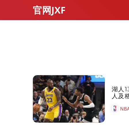
官网JXF
湖人1
人及
NB