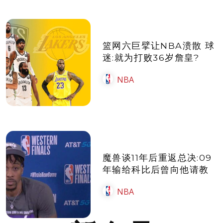
篮网六巨擘让NBA溃散 球
迷:就为打败36岁詹皇?
NBA
魔兽谈11年后重返总决:09
年输给科比后曾向他请教
NBA