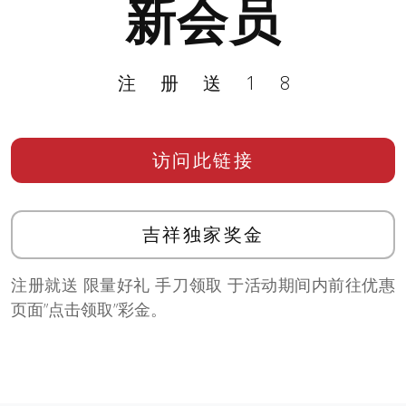
新会员
注册送18
访问此链接
吉祥独家奖金
注册就送 限量好礼 手刀领取 于活动期间内前往优惠
页面”点击领取”彩金。