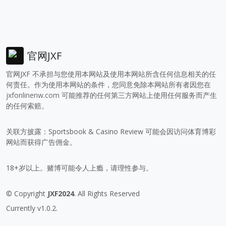
官网JXF
官网JXF 不承担与您使用本网站及使用本网站所含任何信息相关的任
何责任。作为使用本网站的条件，您同意免除本网站所有者因您在
jxfonlinenw.com
可能推荐的任何第三方网站上使用任何服务而产生
的任何索赔。
关联方披露：Sportsbook & Casino Review 可能会因访问体育博彩
网站而获得广告佣金。
18+岁以上。赌博可能令人上瘾，请理性参与。
© Copyright
JXF2024
. All Rights Reserved
Currently v1.0.2.