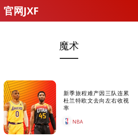
官网JXF
魔术
新季旅程难产因三队连累
杜兰特欧文去向左右收视
率
NBA