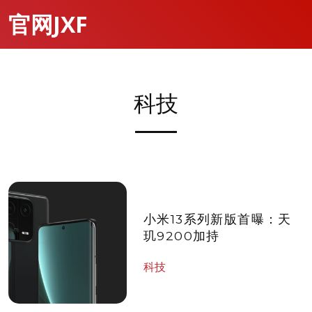
官网JXF
科技
小米13系列新版首曝：天
玑9200加持
科技