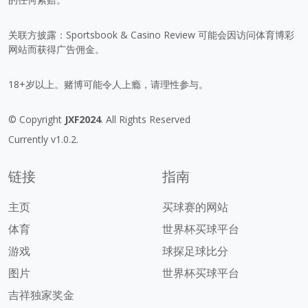
关联方披露：Sportsbook & Casino Review 可能会因访问体育博彩
网站而获得广告佣金。
18+岁以上。赌博可能令人上瘾，请理性参与。
© Copyright
JXF2024
. All Rights Reserved
Currently v1.0.2.
链接
指南
主页
买球赛的网站
体育
世界杯买球平台
游戏
球探足球比分
图片
世界杯买球平台
吉祥独家奖金