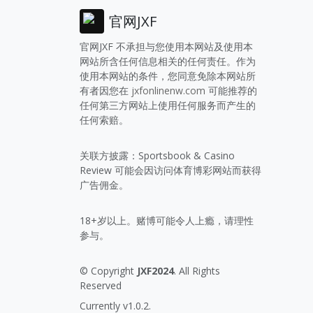
官网JXF
官网JXF 不承担与您使用本网站及使用本
网站所含任何信息相关的任何责任。作为
使用本网站的条件，您同意免除本网站所
有者因您在
jxfonlinenw.com
可能推荐的
任何第三方网站上使用任何服务而产生的
任何索赔。
关联方披露：Sportsbook & Casino
Review 可能会因访问体育博彩网站而获得
广告佣金。
18+岁以上。赌博可能令人上瘾，请理性
参与。
© Copyright
JXF2024
. All Rights
Reserved
Currently v1.0.2.