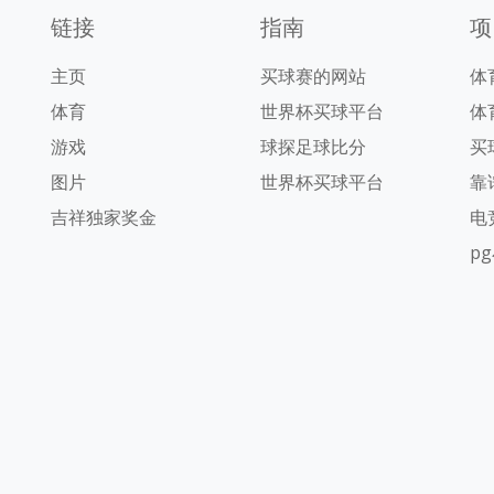
链接
指南
项
主页
买球赛的网站
体
体育
世界杯买球平台
体
游戏
球探足球比分
买
图片
世界杯买球平台
靠
吉祥独家奖金
电
p