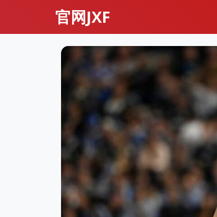
官网JXF