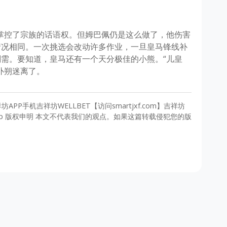
掌控了宗族的话语权。但姆巴佩仍是这么做了，他伤害
情况相同。一次挑选会改动许多作业，一旦皇马锋线补
需。要知道，皇马还有一个天分极佳的小熊。“儿皇
扑朔迷离了。
© 吉祥坊APP手机吉祥坊WELLBET【访问smartjxf.com】吉祥坊
owb 版权申明 本文不代表我们的观点。如果这篇转载侵犯您的版