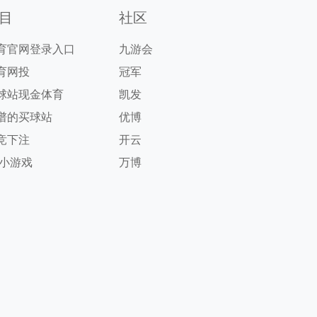
目
社区
育官网登录入口
九游会
育网投
冠军
球站现金体育
凯发
谱的买球站
优博
竞下注
开云
g小游戏
万博