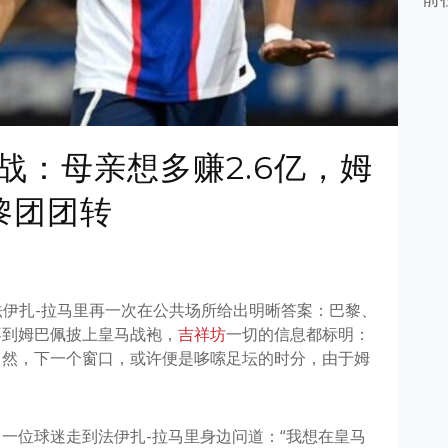
战：母亲想多赚2.6亿，姆
黎团团转
法伊扎-拉马里再一次在公共场所给出明晰答案：巴黎、
不到姆巴佩披上皇马战袍，
吉祥坊
一切的信息都标明：
当然，下一个窗口，或许便是哆嗦足坛的时分，由于姆
一位球迷走到法伊扎-拉马里身边问道：“我想在皇马