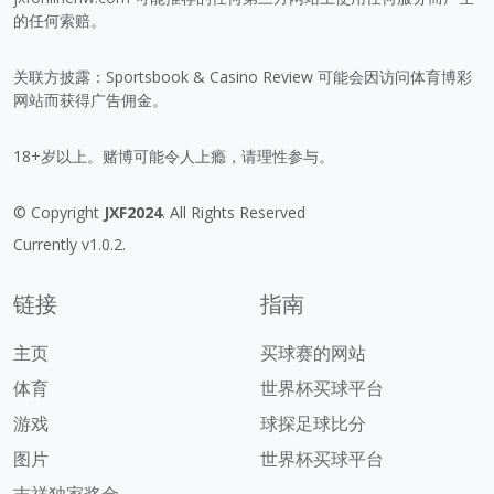
的任何索赔。
关联方披露：Sportsbook & Casino Review 可能会因访问体育博彩
网站而获得广告佣金。
18+岁以上。赌博可能令人上瘾，请理性参与。
© Copyright
JXF2024
. All Rights Reserved
Currently v1.0.2.
链接
指南
主页
买球赛的网站
体育
世界杯买球平台
游戏
球探足球比分
图片
世界杯买球平台
吉祥独家奖金