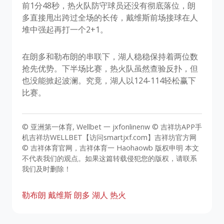
前1分48秒，热火队防守球员还没有彻底落位，朗
多直接甩出跨过全场的长传，戴维斯前场接球在人
堆中强起再打一个2+1。
在朗多和勒布朗的串联下，湖人稳稳保持着两位数
抢先优势。下半场比赛，热火队虽然查验反扑，但
也没能掀起波澜。究竟，湖人以124-114轻松赢下
比赛。
© 亚洲第一体育, Wellbet 一 jxfonlinenw © 吉祥坊APP手
机吉祥坊WELLBET【访问smartjxf.com】吉祥坊官方网
© 吉祥体育官网，吉祥体育一 Haohaowb 版权申明 本文
不代表我们的观点。如果这篇转载侵犯您的版权，请联系
我们及时删除！
勒布朗
戴维斯
朗多
湖人
热火