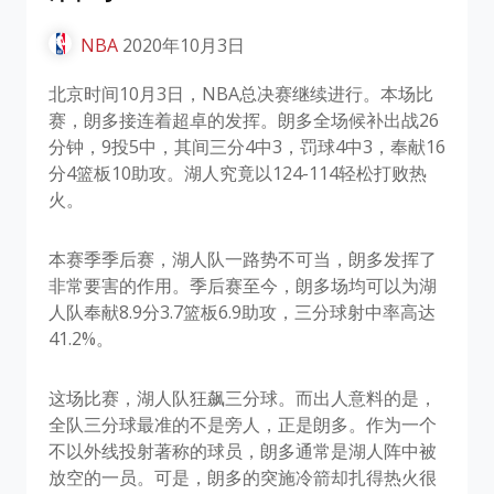
NBA
2020年10月3日
北京时间10月3日，NBA总决赛继续进行。本场比
赛，朗多接连着超卓的发挥。朗多全场候补出战26
分钟，9投5中，其间三分4中3，罚球4中3，奉献16
分4篮板10助攻。湖人究竟以124-114轻松打败热
火。
本赛季季后赛，湖人队一路势不可当，朗多发挥了
非常要害的作用。季后赛至今，朗多场均可以为湖
人队奉献8.9分3.7篮板6.9助攻，三分球射中率高达
41.2%。
这场比赛，湖人队狂飙三分球。而出人意料的是，
全队三分球最准的不是旁人，正是朗多。作为一个
不以外线投射著称的球员，朗多通常是湖人阵中被
放空的一员。可是，朗多的突施冷箭却扎得热火很