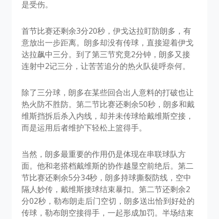
是受伤。
首节比赛还剩余3分20秒，伊戈达拉盯防朗多，有
意放出一步距离。朗多却没有传球，直接迎着伊戈
达拉飙中三分。到了第三节究竟2分钟，朗多又接
连射中2记三分，让苦苦追分的热火队徒呼奈何。
除了三分球，朗多在某些回合出人意料的打破也让
热火防不胜防。第二节比赛还剩余50秒，朗多和戴
维斯挡拆后杀入内线，却并未传球给戴维斯空接，
而是运用后者维护下轻松上篮得手。
当然，朗多最重要的作用仍是体现在串联球队方
面。他和老搭档戴维斯的协作越显空前绝后。第二
节比赛还剩余5分34秒，朗多持球撕裂防线，空中
隔人妙传，戴维斯接球结束暴扣。第二节还剩余2
分02秒，勒布朗走后门空切，朗多送出恰到好处的
传球，勒布朗空接得手，一起形成加罚。半场结束