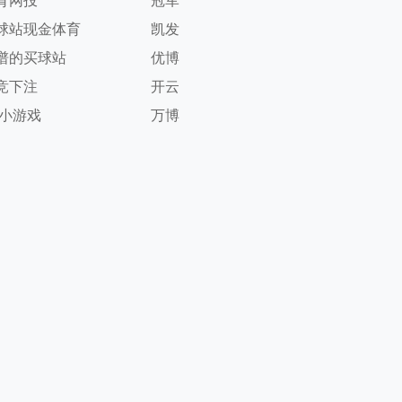
育网投
冠军
球站现金体育
凯发
谱的买球站
优博
竞下注
开云
g小游戏
万博