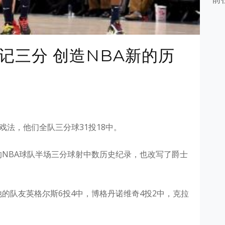
记三分 创造NBA新的历
先戏法，他们全队三分球31投18中。
的NBA球队半场三分球射中数历史纪录，也改写了爵士
的队友英格尔斯6投4中，博格丹诺维奇4投2中，克拉