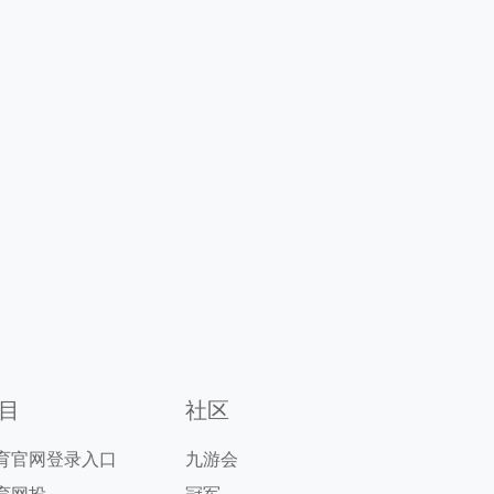
目
社区
育官网登录入口
九游会