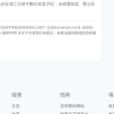
队的全场三分射中数纪录是29记，由雄鹿创造。爵士队
© 吉祥坊APP手机吉祥坊WELLBET【访问smartjxf.com】吉祥坊
owb 版权申明 本文不代表我们的观点。如果这篇转载侵犯您的版
链接
指南
项
主页
买球赛的网站
体