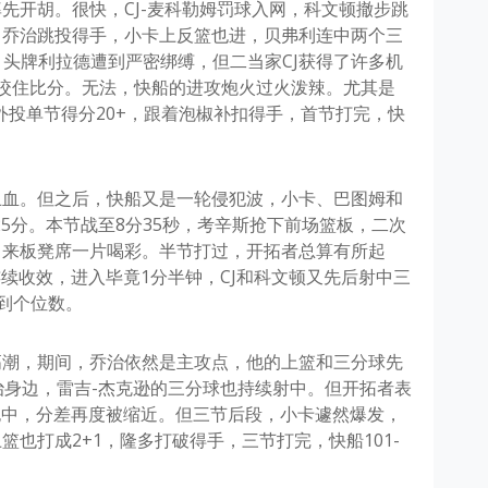
先开胡。很快，CJ-麦科勒姆罚球入网，科文顿撤步跳
，乔治跳投得手，小卡上反篮也进，贝弗利连中两个三
，头牌利拉德遭到严密绑缚，但二当家CJ获得了许多机
咬住比分。无法，快船的进攻炮火过火泼辣。尤其是
外投单节得分20+，跟着泡椒补扣得手，首节打完，快
止血。但之后，快船又是一轮侵犯波，小卡、巴图姆和
5分。本节战至8分35秒，考辛斯抢下前场篮板，二次
引来板凳席一片喝彩。半节打过，开拓者总算有所起
续收效，进入毕竟1分半钟，CJ和科文顿又先后射中三
回到个位数。
高潮，期间，乔治依然是主攻点，他的上篮和三分球先
治身边，雷吉-杰克逊的三分球也持续射中。但开拓者表
也中，分差再度被缩近。但三节后段，小卡遽然爆发，
也打成2+1，隆多打破得手，三节打完，快船101-