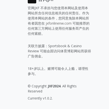
官网JXF 不承担与您使用本网站及使用本
网站所含任何信息相关的任何责任。作为
使用本网站的条件，您同意免除本网站所
有者因您在
jxfonlinenw.com
可能推荐的
任何第三方网站上使用任何服务而产生的
任何索赔。
关联方披露：Sportsbook & Casino
Review 可能会因访问体育博彩网站而获得
广告佣金。
18+岁以上。赌博可能令人上瘾，请理性
参与。
© Copyright
JXF2024
. All Rights
Reserved
Currently v1.0.2.