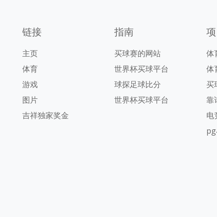
链接
指南
项
主页
买球赛的网站
体
体育
世界杯买球平台
体
游戏
球探足球比分
买
图片
世界杯买球平台
靠
吉祥独家奖金
电
p