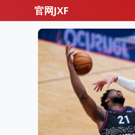
官网JXF