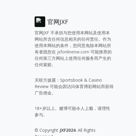
官网JXF
官网JXF 不承担与您使用本网站及使用本
网站所含任何信息相关的任何责任。作为
使用本网站的条件，您同意免除本网站所
有者因您在
jxfonlinenw.com
可能推荐的
任何第三方网站上使用任何服务而产生的
任何索赔。
关联方披露：Sportsbook & Casino
Review 可能会因访问体育博彩网站而获得
广告佣金。
18+岁以上。赌博可能令人上瘾，请理性
参与。
© Copyright
JXF2024
. All Rights