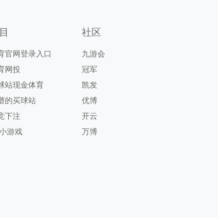
目
社区
育官网登录入口
九游会
育网投
冠军
球站现金体育
凯发
谱的买球站
优博
竞下注
开云
g小游戏
万博