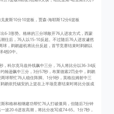
戈麦斯10分10篮板，贾森-海耶斯12分6篮板
出6-3形势。格林的三分球敞开76人进攻方式，西蒙
潮往后，76人以15-10反超。不过随后76人进攻遽然
两球，鹈鹕趁机将比分反超，首节竞赛结束时鹈鹕以
球4投0中。
秒，科尔克马兹外线飙中三分，76人将比分以36-34反
约翰逊飙中三分，3分57秒，布莱德索2罚全中，鹈鹕
两球帮忙76人稳住阵脚。1分9秒，英格拉姆射中三
而鹈鹕依托锡安的上篮在上半场竞赛结束时将比分扳成
里斯和格林相继建功帮忙76人打破僵局，但随后7分钟
波20-6进攻高潮，将比分改写成74-65。1分7秒，