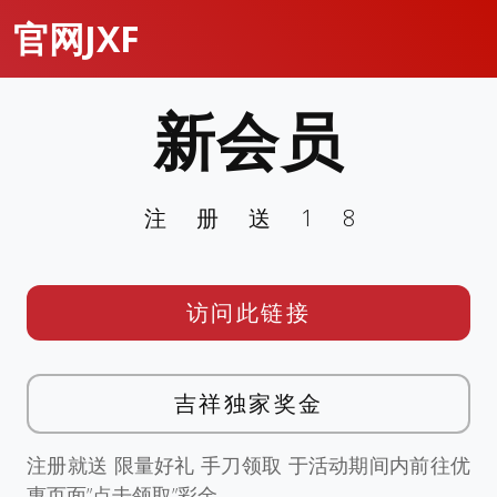
官网JXF
新会员
注册送18
访问此链接
吉祥独家奖金
注册就送 限量好礼 手刀领取 于活动期间内前往优
惠页面”点击领取”彩金。