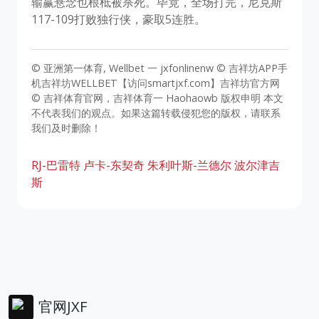
输赢悬念也根柢被杀死。毕竟，全场打完，尼克斯
117-109打败独行侠，豪取5连胜。
© 亚洲第一体育, Wellbet 一 jxfonlinenw © 吉祥坊APP手
机吉祥坊WELLBET【访问smartjxf.com】吉祥坊官方网
© 吉祥体育官网，吉祥体育一 Haohaowb 版权申明 本文
不代表我们的观点。如果这篇转载侵犯您的版权，请联系
我们及时删除！
RJ-巴雷特
卢卡-东契奇
朱利叶斯-兰德尔
波尔津吉
斯
官网JXF