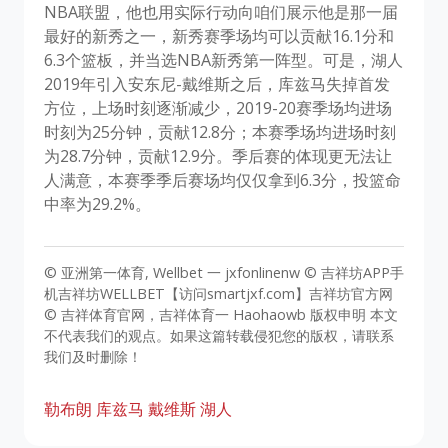
NBA联盟，他也用实际行动向咱们展示他是那一届
最好的新秀之一，新秀赛季场均可以贡献16.1分和
6.3个篮板，并当选NBA新秀第一阵型。可是，湖人
2019年引入安东尼-戴维斯之后，库兹马失掉首发
方位，上场时刻逐渐减少，2019-20赛季场均进场
时刻为25分钟，贡献12.8分；本赛季场均进场时刻
为28.7分钟，贡献12.9分。季后赛的体现更无法让
人满意，本赛季季后赛场均仅仅拿到6.3分，投篮命
中率为29.2%。
© 亚洲第一体育, Wellbet 一 jxfonlinenw © 吉祥坊APP手
机吉祥坊WELLBET【访问smartjxf.com】吉祥坊官方网
© 吉祥体育官网，吉祥体育一 Haohaowb 版权申明 本文
不代表我们的观点。如果这篇转载侵犯您的版权，请联系
我们及时删除！
勒布朗
库兹马
戴维斯
湖人