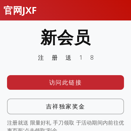
官网JXF
新会员
注册送18
访问此链接
吉祥独家奖金
注册就送 限量好礼 手刀领取 于活动期间内前往优
惠页面”点击领取”彩金。