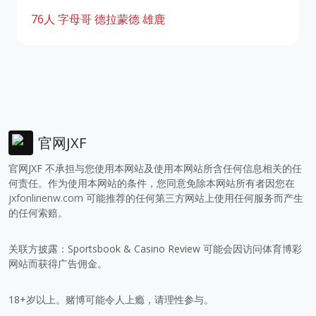
76人
字母哥
德拉蒙德
雄鹿
官网JXF
官网JXF 不承担与您使用本网站及使用本网站所含任何信息相关的任
何责任。作为使用本网站的条件，您同意免除本网站所有者因您在
jxfonlinenw.com
可能推荐的任何第三方网站上使用任何服务而产生
的任何索赔。
关联方披露：Sportsbook & Casino Review 可能会因访问体育博彩
网站而获得广告佣金。
18+岁以上。赌博可能令人上瘾，请理性参与。