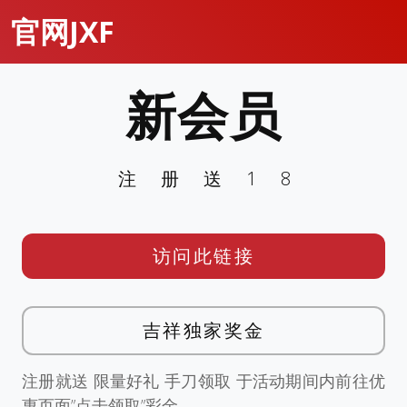
官网JXF
新会员
注册送18
访问此链接
吉祥独家奖金
注册就送 限量好礼 手刀领取 于活动期间内前往优
惠页面”点击领取”彩金。