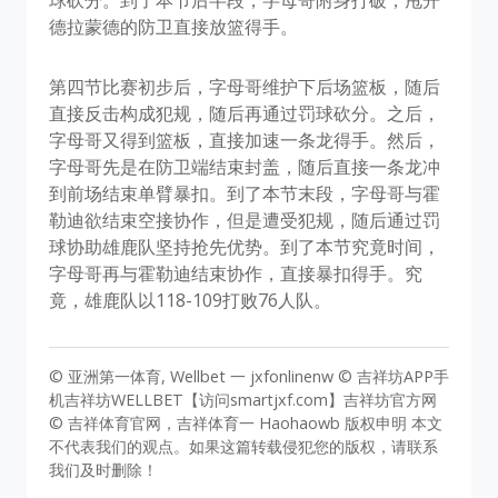
球砍分。到了本节后半段，字母哥附身打破，甩开
德拉蒙德的防卫直接放篮得手。
第四节比赛初步后，字母哥维护下后场篮板，随后
直接反击构成犯规，随后再通过罚球砍分。之后，
字母哥又得到篮板，直接加速一条龙得手。然后，
字母哥先是在防卫端结束封盖，随后直接一条龙冲
到前场结束单臂暴扣。到了本节末段，字母哥与霍
勒迪欲结束空接协作，但是遭受犯规，随后通过罚
球协助雄鹿队坚持抢先优势。到了本节究竟时间，
字母哥再与霍勒迪结束协作，直接暴扣得手。究
竟，雄鹿队以118-109打败76人队。
© 亚洲第一体育, Wellbet 一 jxfonlinenw © 吉祥坊APP手
机吉祥坊WELLBET【访问smartjxf.com】吉祥坊官方网
© 吉祥体育官网，吉祥体育一 Haohaowb 版权申明 本文
不代表我们的观点。如果这篇转载侵犯您的版权，请联系
我们及时删除！