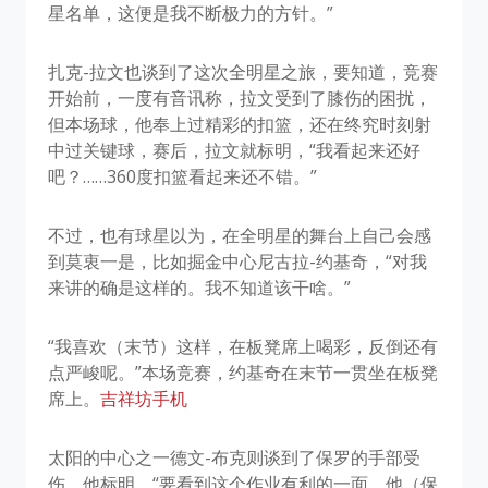
星名单，这便是我不断极力的方针。”
扎克-拉文也谈到了这次全明星之旅，要知道，竞赛
开始前，一度有音讯称，拉文受到了膝伤的困扰，
但本场球，他奉上过精彩的扣篮，还在终究时刻射
中过关键球，赛后，拉文就标明，“我看起来还好
吧？……360度扣篮看起来还不错。”
不过，也有球星以为，在全明星的舞台上自己会感
到莫衷一是，比如掘金中心尼古拉-约基奇，“对我
来讲的确是这样的。我不知道该干啥。”
“我喜欢（末节）这样，在板凳席上喝彩，反倒还有
点严峻呢。”本场竞赛，约基奇在末节一贯坐在板凳
席上。
吉祥坊手机
太阳的中心之一德文-布克则谈到了保罗的手部受
伤，他标明，“要看到这个作业有利的一面，他（保