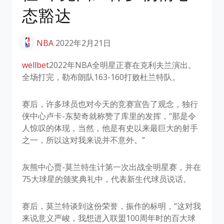
态豁达
NBA
2022年2月21日
wellbet
2022年NBA全明星正赛在克利夫兰演出。
全场打完，勒布朗队163-160打败杜兰特队。
赛后，许多球员也对今天的竞赛宣告了观念，独行
侠中心卢卡-东契奇就称赞了库里的发挥，“那是令
人惊叹的体现，当然，他是有史以来最巨大的射手
之一，所以这对我来说并不意外。”
灰熊中心贾-莫兰特生计第一次出战全明星赛，并在
75大球星的颁奖典礼中，代表新生代球员说话。
赛后，莫兰特谈到这份荣誉，振作的标明，“这对我
来说意义严峻，我想进入联盟100周年时的百大球