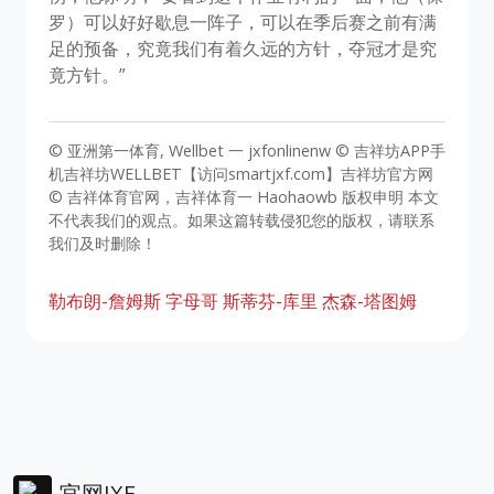
罗）可以好好歇息一阵子，可以在季后赛之前有满
足的预备，究竟我们有着久远的方针，夺冠才是究
竟方针。”
© 亚洲第一体育, Wellbet 一 jxfonlinenw © 吉祥坊APP手
机吉祥坊WELLBET【访问smartjxf.com】吉祥坊官方网
© 吉祥体育官网，吉祥体育一 Haohaowb 版权申明 本文
不代表我们的观点。如果这篇转载侵犯您的版权，请联系
我们及时删除！
勒布朗-詹姆斯
字母哥
斯蒂芬-库里
杰森-塔图姆
官网JXF