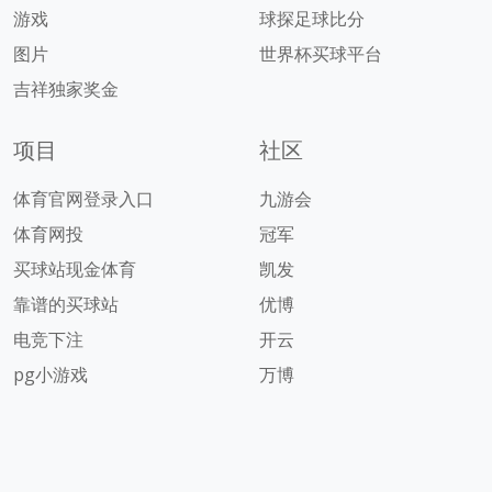
游戏
球探足球比分
图片
世界杯买球平台
吉祥独家奖金
项目
社区
体育官网登录入口
九游会
体育网投
冠军
买球站现金体育
凯发
靠谱的买球站
优博
电竞下注
开云
pg小游戏
万博