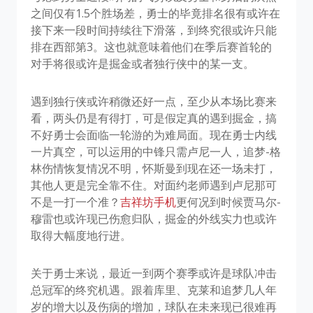
之间仅有1.5个胜场差，勇士的毕竟排名很有或许在
接下来一段时间持续往下滑落，到终究很或许只能
排在西部第3。这也就意味着他们在季后赛首轮的
对手将很或许是掘金或者独行侠中的某一支。
遇到独行侠或许稍微还好一点，至少从本场比赛来
看，两头仍是有得打，可是假定真的遇到掘金，搞
不好勇士会面临一轮游的为难局面。现在勇士内线
一片真空，可以运用的中锋只需卢尼一人，追梦-格
林伤情恢复情况不明，怀斯曼到现在还一场未打，
其他人更是完全靠不住。对面约老师遇到卢尼那可
不是一打一个准？
吉祥坊手机
更何况到时候贾马尔-
穆雷也或许现已伤愈归队，掘金的外线实力也或许
取得大幅度地行进。
关于勇士来说，最近一到两个赛季或许是球队冲击
总冠军的终究机遇。跟着库里、克莱和追梦几人年
岁的增大以及伤病的增加，球队在未来现已很难再