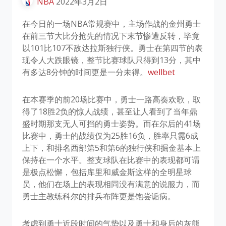
NBA
2022年3月2日
在今日的一场NBA常规赛中，主场作战的金州勇士
在前三节大比分抢先的情况下末节惨遭反转，毕竟
以101比107不敌达拉斯独行侠。勇士在第四节的表
现令人大跌眼镜，整节比赛球队只得到13分，其中
有多达8分钟的时间更是一分未得。
wellbet
在本赛季的前20场比赛中，勇士一路高奏欢歌，取
得了18胜2负的惊人战绩，甚至让人看到了当年鼎
盛时期那支无人可挡的勇士姿势。而在尔后的41场
比赛中，勇士的战绩仅为25胜16负，胜率只需6成
上下，和排名西部第5和第6的独行侠和掘金基本上
保持在一个水平。整支球队在比赛中的表现都可谓
是极点松懈，包括库里和威金斯这样的全明星球
员，他们在场上的表现相同没有满意的说服力，而
勇士主教练科尔的排兵布阵更是饱尝诟病。
考虑到勇士近段时间的气势以及勇士和身后的灰熊