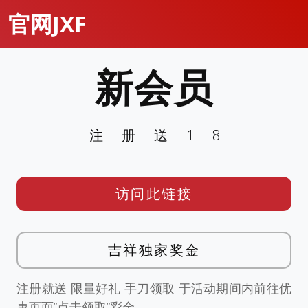
官网JXF
新会员
注册送18
访问此链接
吉祥独家奖金
注册就送 限量好礼 手刀领取 于活动期间内前往优
惠页面”点击领取”彩金。