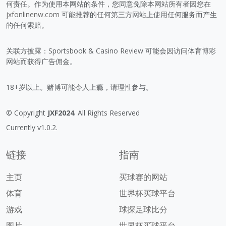
何责任。作为使用本网站的条件，您同意免除本网站所有者因您在
jxfonlinenw.com
可能推荐的任何第三方网站上使用任何服务而产生
的任何索赔。
关联方披露：Sportsbook & Casino Review 可能会因访问体育博彩
网站而获得广告佣金。
18+岁以上。赌博可能令人上瘾，请理性参与。
© Copyright
JXF2024
. All Rights Reserved
Currently v1.0.2.
链接
指南
主页
买球赛的网站
体育
世界杯买球平台
游戏
球探足球比分
图片
世界杯买球平台