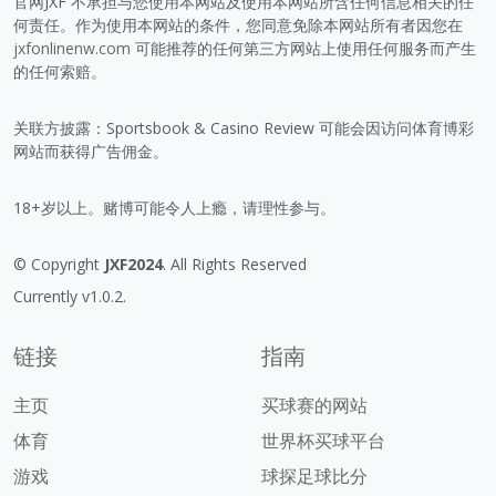
官网JXF 不承担与您使用本网站及使用本网站所含任何信息相关的任
何责任。作为使用本网站的条件，您同意免除本网站所有者因您在
jxfonlinenw.com
可能推荐的任何第三方网站上使用任何服务而产生
的任何索赔。
关联方披露：Sportsbook & Casino Review 可能会因访问体育博彩
网站而获得广告佣金。
18+岁以上。赌博可能令人上瘾，请理性参与。
© Copyright
JXF2024
. All Rights Reserved
Currently v1.0.2.
链接
指南
主页
买球赛的网站
体育
世界杯买球平台
游戏
球探足球比分