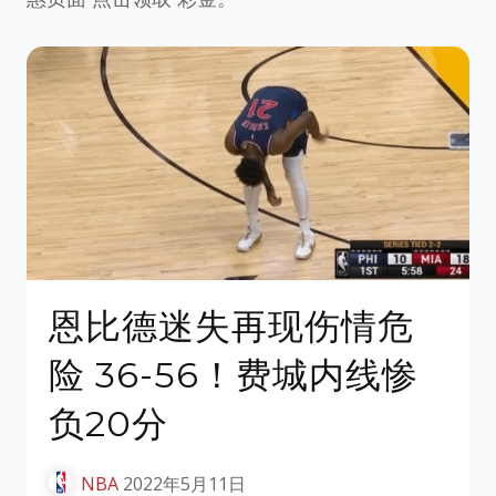
恩比德迷失再现伤情危
险 36-56！费城内线惨
负20分
NBA
2022年5月11日