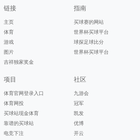
链接
指南
主页
买球赛的网站
体育
世界杯买球平台
游戏
球探足球比分
图片
世界杯买球平台
吉祥独家奖金
项目
社区
体育官网登录入口
九游会
体育网投
冠军
买球站现金体育
凯发
靠谱的买球站
优博
电竞下注
开云