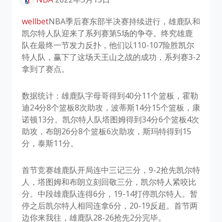
wellbet
​NBA季后赛东部半决赛持续进行，雄鹿队和
凯尔特人队迎来了系列赛第5场的争夺。终究雄鹿
队在最终一节发力反扑，他们以110-107险胜凯尔
特人队，赢下了这场天王山之战的成功，系列赛3-2
拿到了赛点。
数据统计：雄鹿队字母哥得到40分11个篮板，霍勒
迪24分8个篮板8次助攻，波蒂斯14分15个篮板，康
诺顿13分。凯尔特人队塔图姆得到34分6个篮板4次
助攻，布朗26分8个篮板6次助攻，斯玛特得到15
分，泰斯11分。
首节竞赛雄鹿队开局连中三记三分，9-2抢先凯尔特
人，塔图姆和布朗立刻回敬三分，凯尔特人紧咬比
分。中段雄鹿队连得6分，19-14打停凯尔特人。暂
停之后凯尔特人相同连拿6分，20-19反超。首节两
边你来我往，雄鹿队28-26抢先2分完毕。