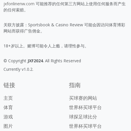
jxfonlinenw.com
可能推荐的任何第三方网站上使用任何服务而产生
的任何索赔。
关联方披露：Sportsbook & Casino Review 可能会因访问体育博彩
网站而获得广告佣金。
18+岁以上。赌博可能令人上瘾，请理性参与。
© Copyright
JXF2024
. All Rights Reserved
Currently v1.0.2.
链接
指南
主页
买球赛的网站
体育
世界杯买球平台
游戏
球探足球比分
图片
世界杯买球平台