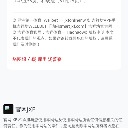
（47胜35负）和戏法（57胜25负）。
© 亚洲第一体育, Wellbet 一 jxfonlinenw © 吉祥坊APP手
机吉祥坊WELLBET【访问smartjxf.com】吉祥坊官方网
© 吉祥体育官网，吉祥体育一 Haohaowb 版权申明 本文
不代表我们的观点。如果这篇转载侵犯您的版权，请联系
我们及时删除！
塔图姆
布朗
库里
汤普森
官网JXF
官网JXF 不承担与您使用本网站及使用本网站所含任何信息相关的任
何责任。作为使用本网站的条件，您同意免除本网站所有者因您在