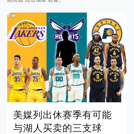
美媒列出休赛季有可能
与湖人买卖的三支球