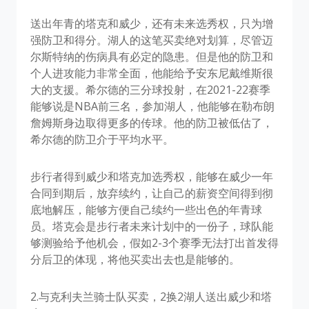
送出年青的塔克和威少，还有未来选秀权，只为增
强防卫和得分。湖人的这笔买卖绝对划算，尽管迈
尔斯特纳的伤病具有必定的隐患。但是他的防卫和
个人进攻能力非常全面，他能给予安东尼戴维斯很
大的支援。希尔德的三分球投射，在2021-22赛季
能够说是NBA前三名，参加湖人，他能够在勒布朗
詹姆斯身边取得更多的传球。他的防卫被低估了，
希尔德的防卫介于平均水平。
步行者得到威少和塔克加选秀权，能够在威少一年
合同到期后，放弃续约，让自己的薪资空间得到彻
底地解压，能够方便自己续约一些出色的年青球
员。塔克会是步行者未来计划中的一份子，球队能
够测验给予他机会，假如2-3个赛季无法打出首发得
分后卫的体现，将他买卖出去也是能够的。
2.与克利夫兰骑士队买卖，2换2湖人送出威少和塔