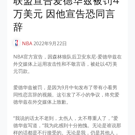
联盟宣告爱德华兹被罚4
万美元 因他宣告恐同言
辞
NBA
2022年9月22日
NBA官方宣告，因森林狼队后卫安东尼-爱德华兹在
外交媒体上运用攻击性和不敬言语，被处以4万美
元罚款。
爱德华兹被罚，是因为9月中旬发布了带有小看男
同性恋言辞的视频。这引发了不小的争议，终究爱
德华兹在外交媒体上致歉。
“我说的话太不老到，太伤人，太不尊重人了，”爱
德华兹写道，“我为此感到十分抱愧。无论是谁说那
样的话都是不行接受的。无论是我，仍是其他人，