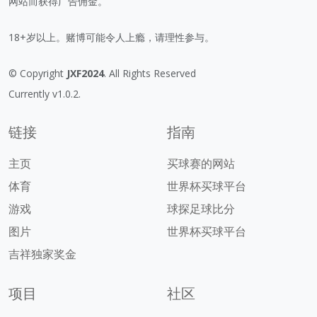
网站而获得广告佣金。
18+岁以上。赌博可能令人上瘾，请理性参与。
© Copyright
JXF2024
. All Rights Reserved
Currently v1.0.2.
链接
指南
主页
买球赛的网站
体育
世界杯买球平台
游戏
球探足球比分
图片
世界杯买球平台
吉祥独家奖金
项目
社区