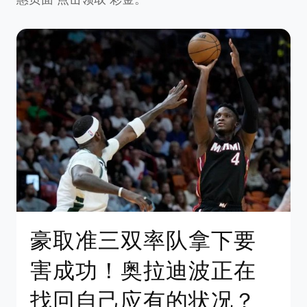
豪取准三双率队拿下要
害成功！奥拉迪波正在
找回自己应有的状况？