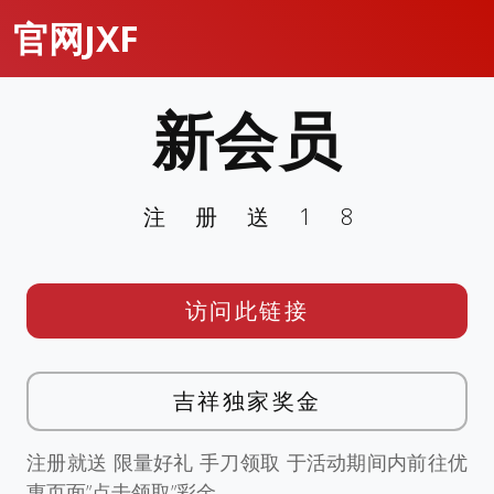
官网JXF
新会员
注册送18
访问此链接
吉祥独家奖金
注册就送 限量好礼 手刀领取 于活动期间内前往优
惠页面”点击领取”彩金。