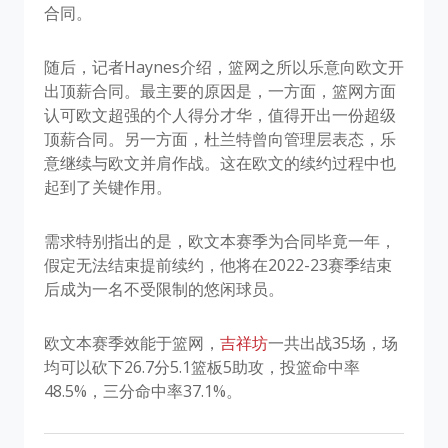
合同。
随后，记者Haynes介绍，篮网之所以乐意向欧文开
出顶薪合同。最主要的原因是，一方面，篮网方面
认可欧文超强的个人得分才华，值得开出一份超级
顶薪合同。另一方面，杜兰特曾向管理层表态，乐
意继续与欧文并肩作战。这在欧文的续约过程中也
起到了关键作用。
需求特别指出的是，欧文本赛季为合同毕竟一年，
假定无法结束提前续约，他将在2022-23赛季结束
后成为一名不受限制的悠闲球员。
欧文本赛季效能于篮网，
吉祥坊
一共出战35场，场
均可以砍下26.7分5.1篮板5助攻，投篮命中率
48.5%，三分命中率37.1%。