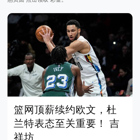
篮网顶薪续约欧文，杜
兰特表态至关重要！ 吉
祥坊