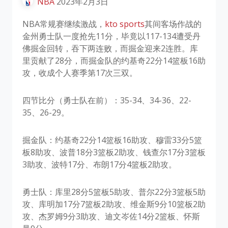
NBA
2023年2月3日
NBA常规赛继续激战，
kto sports
其间客场作战的
金州勇士队一度抢先11分，毕竟以117-134遭受丹
佛掘金回转，吞下两连败，而掘金迎来2连胜。库
里贡献了28分，而掘金队的约基奇22分14篮板16助
攻，收成个人赛季第17次三双。
四节比分（勇士队在前）：35-34、34-36、22-
35、26-29。
掘金队：约基奇22分14篮板16助攻、穆雷33分5篮
板8助攻、波普18分3篮板2助攻、钱查尔17分3篮板
3助攻、波特17分、布朗17分4篮板2助攻。
勇士队：库里28分5篮板5助攻、普尔22分3篮板5助
攻、库明加17分7篮板2助攻、维金斯9分10篮板2助
攻、杰罗姆9分3助攻、迪文岑佐14分2篮板、怀斯