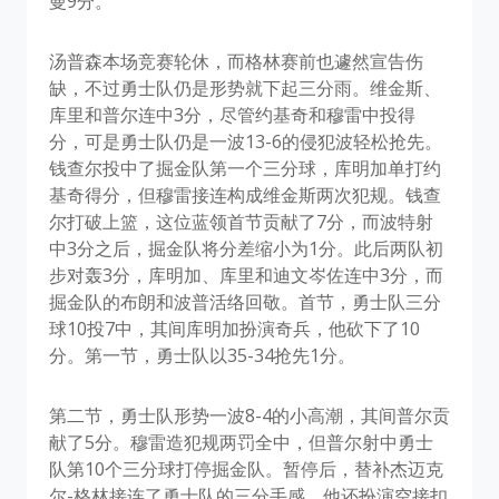
曼9分。
汤普森本场竞赛轮休，而格林赛前也遽然宣告伤
缺，不过勇士队仍是形势就下起三分雨。维金斯、
库里和普尔连中3分，尽管约基奇和穆雷中投得
分，可是勇士队仍是一波13-6的侵犯波轻松抢先。
钱查尔投中了掘金队第一个三分球，库明加单打约
基奇得分，但穆雷接连构成维金斯两次犯规。钱查
尔打破上篮，这位蓝领首节贡献了7分，而波特射
中3分之后，掘金队将分差缩小为1分。此后两队初
步对轰3分，库明加、库里和迪文岑佐连中3分，而
掘金队的布朗和波普活络回敬。首节，勇士队三分
球10投7中，其间库明加扮演奇兵，他砍下了10
分。第一节，勇士队以35-34抢先1分。
第二节，勇士队形势一波8-4的小高潮，其间普尔贡
献了5分。穆雷造犯规两罚全中，但普尔射中勇士
队第10个三分球打停掘金队。暂停后，替补杰迈克
尔-格林接连了勇士队的三分手感，他还扮演空接扣