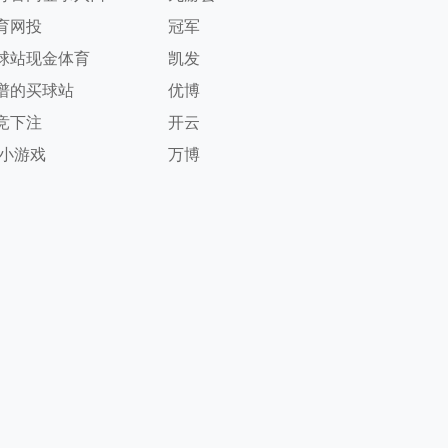
育网投
冠军
球站现金体育
凯发
谱的买球站
优博
竞下注
开云
g小游戏
万博