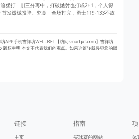
猛打，JJJ三分再中，打破抛射也打成2+1，个人得
首发缴械投降。究竟，全场打完，勇士119-133不敌
© 吉祥坊APP手机吉祥坊WELLBET【访问smartjxf.com】吉祥坊
owb 版权申明 本文不代表我们的观点。如果这篇转载侵犯您的版
链接
指南
项
主页
买球赛的网站
体