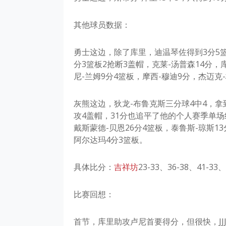
其他球员数据：
勇士这边，除了库里，迪温琴佐得到3分5篮板
分3篮板2抢断3盖帽，克莱-汤普森14分，
尼-兰姆9分4篮板，摩西-穆迪9分，杰迈克
灰熊这边，狄龙-布鲁克斯三分球4中4，拿到
攻4盖帽，31分也追平了他的个人赛季单场
戴斯蒙德-贝恩26分4篮板，泰鲁斯-琼斯13
阿尔达玛4分3篮板。
具体比分：
吉祥坊
23-33、36-38、41-
比赛回想：
首节，库里助攻卢尼首要得分，但很快，JJ