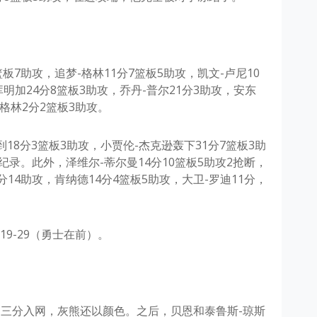
7助攻，追梦-格林11分7篮板5助攻，凯文-卢尼10
库明加24分8篮板3助攻，乔丹-普尔21分3助攻，安东
-格林2分2篮板3助攻。
18分3篮板3助攻，小贾伦-杰克逊轰下31分7篮板3助
纪录。此外，泽维尔-蒂尔曼14分10篮板5助攻2抢断，
分14助攻，肯纳德14分4篮板5助攻，大卫-罗迪11分，
33、19-29（勇士在前）。
J三分入网，灰熊还以颜色。之后，贝恩和泰鲁斯-琼斯