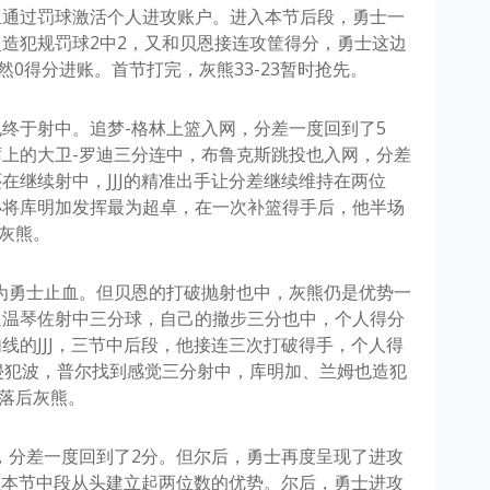
里通过罚球激活个人进攻账户。进入本节后段，勇士一
造犯规罚球2中2，又和贝恩接连攻筐得分，勇士这边
然0得分进账。首节打完，灰熊33-23暂时抢先。
终于射中。追梦-格林上篮入网，分差一度回到了5
上的大卫-罗迪三分连中，布鲁克斯跳投也入网，分差
在继续射中，JJJ的精准出手让分差继续维持在两位
小将库明加发挥最为超卓，在一次补篮得手后，他半场
后灰熊。
为勇士止血。但贝恩的打破抛射也中，灰熊仍是优势一
迪温琴佐射中三分球，自己的撤步三分也中，个人得分
线的JJJ，三节中后段，他接连三次打破得手，个人得
侵犯波，普尔找到感觉三分射中，库明加、兰姆也造犯
续落后灰熊。
，分差一度回到了2分。但尔后，勇士再度呈现了进攻
熊在本节中段从头建立起两位数的优势。尔后，勇士进攻