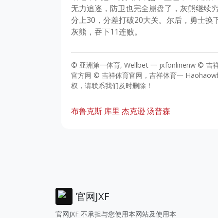
无力追逐，防卫也完全崩盘了，灰熊继续穷追
分上30，分差打破20大关。尔后，勇士换下
灰熊，吞下11连败。
© 亚洲第一体育, Wellbet 一 jxfonlinenw 
官方网 © 吉祥体育官网，吉祥体育一 Haoha
权，请联系我们及时删除！
布鲁克斯
库里
杰克逊
汤普森
官网JXF
官网JXF 不承担与您使用本网站及使用本