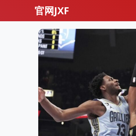
官网JXF