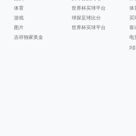
体育
世界杯买球平台
体
游戏
球探足球比分
买
图片
世界杯买球平台
靠
吉祥独家奖金
电
p