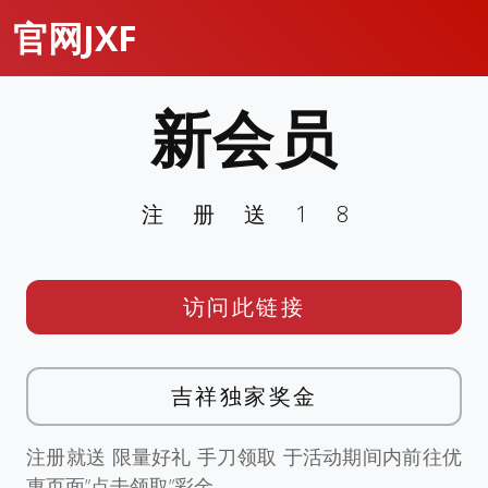
官网JXF
新会员
注册送18
访问此链接
吉祥独家奖金
注册就送 限量好礼 手刀领取 于活动期间内前往优
惠页面”点击领取”彩金。