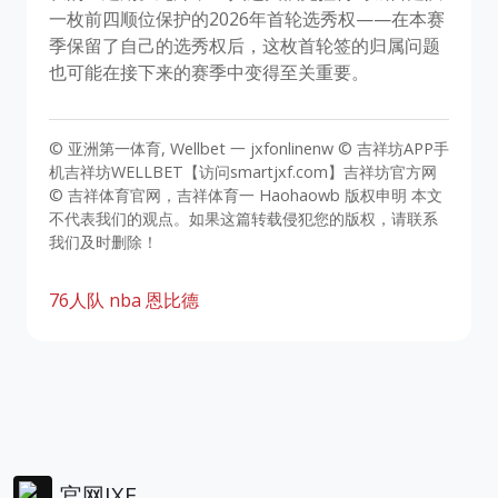
一枚前四顺位保护的2026年首轮选秀权——在本赛
季保留了自己的选秀权后，这枚首轮签的归属问题
也可能在接下来的赛季中变得至关重要。
© 亚洲第一体育, Wellbet 一 jxfonlinenw © 吉祥坊APP手
机吉祥坊WELLBET【访问smartjxf.com】吉祥坊官方网
© 吉祥体育官网，吉祥体育一 Haohaowb 版权申明 本文
不代表我们的观点。如果这篇转载侵犯您的版权，请联系
我们及时删除！
76人队
nba
恩比德
官网JXF