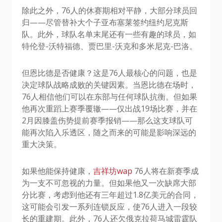
除此之外，76人的休赛期相对平静，大部分球员回
归——尽管替补大个子亚布塞莱签约纽约尼克斯
队。此外，球队名单末尾还有一些有趣的球员，如
特伦登-沃特福德、贾巴里-沃克和多米尼克-巴洛。
但恩比德是否健康？这是76人最核心的问题，也是
决定球队战略成败的关键因素。当恩比德在场时，
76人相信他们可以在东部与任何球队抗衡。但如果
他再次重蹈上赛季覆辙——仅出战19场比赛，并在
2月因膝盖伤势提前赛季报销——那么这支球队可
能再次陷入乐透区，随之而来的可能是影响深远的
重大决策。
如果他能保持健康，
吉祥坊wap
76人将在新赛季成
为一支不可忽视的力量。但如果他又一次缺席大部
分比赛，考虑到他还有三年超过1.8亿美元的合同，
这可能会引发一系列连锁反应，使76人进入一段较
长的重建期。此外，76人还欠俄克拉荷马城雷霆队