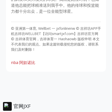
道他总能把球精准送到我手中。他的传球和投篮能
力都十分出众，是一位全能型球星。
© 亚洲第一体育, Wellbet 一 jxfonlinenw © 吉祥坊APP手
机吉祥坊WELLBET【访问smartjxf.com】吉祥坊官方网
© 吉祥体育官网，吉祥体育一 Haohaowb 版权申明 本文
不代表我们的观点。如果这篇转载侵犯您的版权，请联系
我们及时删除！
nba
阿奴诺比
官网JXF