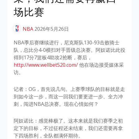
场比赛
NBA
2026年5月26日
NBA季后赛继续进行，尼克斯队130-93击败骑士
队，总比分4-0横扫对手晋级总决赛。阿奴诺比此役
得到17分7篮板4助攻2抢断，赛后，
http://www.wellbet520.com/
他在场边接受媒体采
访。
记者：OG，首先说几句。上赛季球队的目标就是走
到如今这一步，而这一回我们要更进一步、全力冲
刺，闯进NBA总决赛。现在心情如何？
阿奴诺比：感觉棒极了。这本来就是我们赛季之初
定下的目标，不过征程还未结束，我们还需要再拿
下四场胜利，全队都满怀期待。