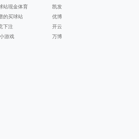
球站现金体育
凯发
谱的买球站
优博
竞下注
开云
g小游戏
万博