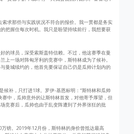
去索求那些与实践状况不符合的报价。我一贯都是务实
能的把握住每次时机。我只是盼望持续前行，我想要获
最好的球员，深受索斯盖特信赖。不过，他这赛季在曼
格兰上一场对阵匈牙利的竞赛中，斯特林成为了候补。
会与曼城续约的，他首先要保证自己仍是瓜帅计划内的
是候补，只打进1球。罗伊-基恩标明：“斯特林和瓜帅
决赛中，瓜帅意外的让斯特林首发，对他寄予厚望，但
那场竞赛后，瓜帅也由于乱变阵遭到了外界张狂的批
0万镑。2019年12月份，斯特林的身价曾抵达最高