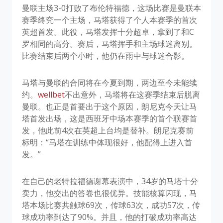
曼联主场3-0打败了布伦特福德，这场比赛是曼联本
赛季终究一个主场，马塔获得了个人本赛季的首次
英超首发。此役，马塔发挥十分超卓，拿到了和C
罗相同的高分。赛后，马塔挥手和主场球迷离别。
比赛结束后两个小时，他仍在雨中与球迷合影。
马塔与曼联的合同将在今夏到期，两边至今未能续
约。
wellbet
不出意外，马塔将在这赛季结束后脱离
曼联。也正是首要出于这个原因，朗尼克今天让马
塔首发出场，这是西班牙中场本赛季的首个联赛首
发，他此前4次在英超上台均是替补。朗尼克赛前
标明：“马塔在训练中体现很好，他配得上进入首
发。”
在自己的老特拉福德谢幕表演中，34岁的马塔十分
卖力，他交出的答卷也很优异。技能核算闪现，马
塔本场比赛共触球69次，传球63次，成功57次，传
球成功率到达了90%。并且，他的打破成功率高达