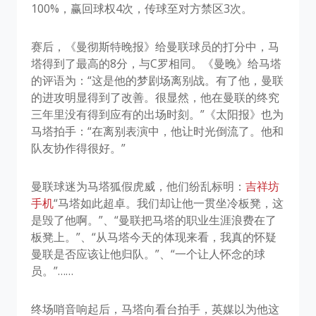
100%，赢回球权4次，传球至对方禁区3次。
赛后，《曼彻斯特晚报》给曼联球员的打分中，马
塔得到了最高的8分，与C罗相同。《曼晚》给马塔
的评语为：“这是他的梦剧场离别战。有了他，曼联
的进攻明显得到了改善。很显然，他在曼联的终究
三年里没有得到应有的出场时刻。”《太阳报》也为
马塔拍手：“在离别表演中，他让时光倒流了。他和
队友协作得很好。”
曼联球迷为马塔狐假虎威，他们纷乱标明：
吉祥坊
手机
“马塔如此超卓。我们却让他一贯坐冷板凳，这
是毁了他啊。”、“曼联把马塔的职业生涯浪费在了
板凳上。”、“从马塔今天的体现来看，我真的怀疑
曼联是否应该让他归队。”、“一个让人怀念的球
员。”……
终场哨音响起后，马塔向看台拍手，英媒以为他这