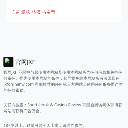
C罗
曼联
马塔
马蒂奇
官网JXF
官网JXF 不承担与您使用本网站及使用本网站所含任何信息相关的任
何责任。作为使用本网站的条件，您同意免除本网站所有者因您在
jxfonlinenw.com
可能推荐的任何第三方网站上使用任何服务而产生
的任何索赔。
关联方披露：Sportsbook & Casino Review 可能会因访问体育博彩
网站而获得广告佣金。
18+岁以上。赌博可能令人上瘾，请理性参与。