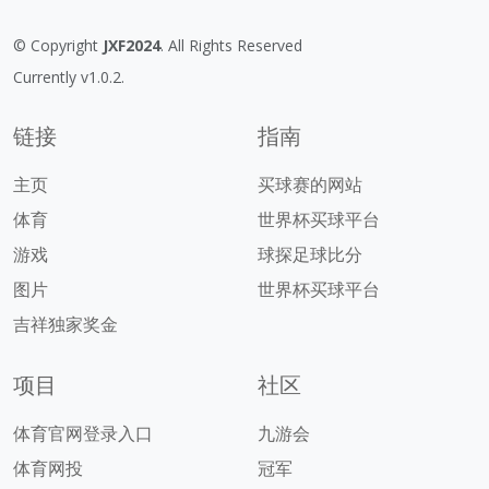
© Copyright
JXF2024
. All Rights Reserved
Currently v1.0.2.
链接
指南
主页
买球赛的网站
体育
世界杯买球平台
游戏
球探足球比分
图片
世界杯买球平台
吉祥独家奖金
项目
社区
体育官网登录入口
九游会
体育网投
冠军