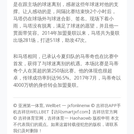
是在跟主场的球迷离别，感谢这些年球迷对他的支
撑。让人感动的是，间隔比赛结束快2个小时后，
马塔仍在球场外与球迷合影、签名。现场下着小
雨，马塔没有脱离，满足了球迷的愿望，并且他一
贯面带笑容。2014年加盟曼联以来，马塔共为曼联
出场281场，打进51球，助攻47次。
和马塔相同，已承认今夏归队的马蒂奇也在比赛中
首发，获得了与球迷离别的机遇。本场比赛是马蒂
奇个人在英超的第250场比赛。他的体现也很超
卓，传球成功率到达96.5%。2017年7月，马蒂奇以
4000万镑的身价转会加盟曼联。
© 亚洲第一体育, Wellbet 一 jxfonlinenw © 吉祥坊APP手
机吉祥坊WELLBET【访问smartjxf.com】吉祥坊官方网
© 吉祥体育官网，吉祥体育一 Haohaowb 版权申明 本文
不代表我们的观点。如果这篇转载侵犯您的版权，请联系
我们及时删除！