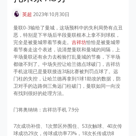
英超
2023年10月30日
曼联0-3输给了曼城，这场预料中的失利局势有点丑
恶，特别是下半场后半段曼联根本上拿不到球权，
完全是被曼城带着节奏走。
吉祥坊
恰恰是被曼城带
着节奏走这个表述，说清楚曼联和曼城的间隔，上
半场曼联还有余力去检验打乱曼城的节奏，下半场
都做不到了。中场失控让哈兰德点球破门，吉祥坊
手机这现已是曼联接连3场比赛被判罚点球了。远
门柱的失控，让哈兰德再拿到1球1助攻的数据，防
卫对手的边路倒三角远门柱破门，曼联如同一向没
有找到很好的处理方法。
门将奥纳纳：吉祥坊手机 7.9分
7次成功补偿、1次禁区外围住、53次触球、40次传
球成功29次，传球成功率73%，18次长传成功8