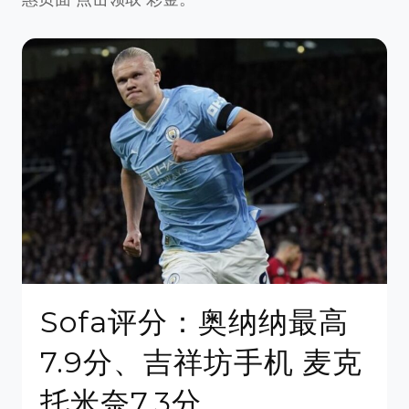
Sofa评分：奥纳纳最高
7.9分、吉祥坊手机 麦克
托米奈7.3分