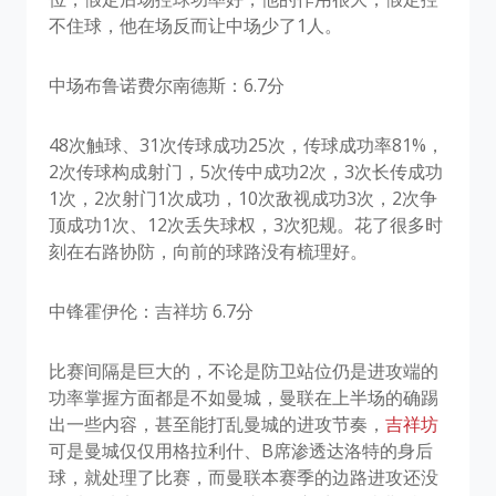
不住球，他在场反而让中场少了1人。
中场布鲁诺费尔南德斯：6.7分
48次触球、31次传球成功25次，传球成功率81%，
2次传球构成射门，5次传中成功2次，3次长传成功
1次，2次射门1次成功，10次敌视成功3次，2次争
顶成功1次、12次丢失球权，3次犯规。花了很多时
刻在右路协防，向前的球路没有梳理好。
中锋霍伊伦：吉祥坊 6.7分
比赛间隔是巨大的，不论是防卫站位仍是进攻端的
功率掌握方面都是不如曼城，曼联在上半场的确踢
出一些内容，甚至能打乱曼城的进攻节奏，
吉祥坊
可是曼城仅仅用格拉利什、B席渗透达洛特的身后
球，就处理了比赛，而曼联本赛季的边路进攻还没