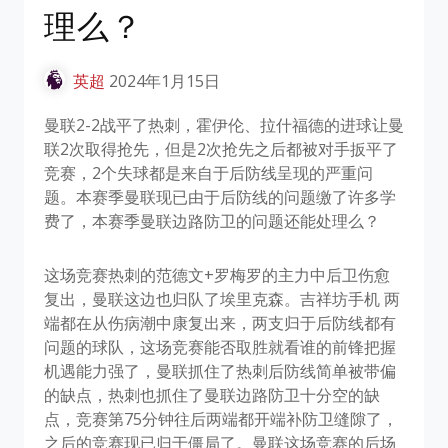
理么？
英超
2024年1月15日
曼联2-2战平了热刺，霍伊伦、拉什福德的进球让曼
联2次取得抢先，但是2次抢先之后都被对手扳平了
竞赛，2个失球都是来自于后防线呈现的严重问
题。本赛季曼联现已由于后防线的问题缴了许多学
费了，本赛季曼联边路防卫的问题还能处理么？
这场竞赛热刺的范德文+罗梅罗的主力中后卫伤愈
复出，曼联这边也归队了埃里克森。吉祥坊手机 两
端都在从伤病潮中康复出来，两支归于后防线都有
问题的球队，这场竞赛能否取胜就看谁的前锋把握
机遇能力强了，曼联抓住了热刺后防线简单被带偏
的缺点，热刺也抓住了曼联边路防卫十分空的缺
点，竞赛第75分钟往后两端都开端补防卫缝隙了，
之后的竞赛现已归于僵局了。曼联这场竞赛的后场