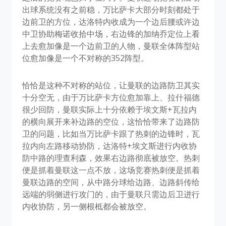
出球系统没有之前稳，万比萨卡大部分时刻都处于
边前卫的方位，达洛特内收成为一个边后腰或许边
中卫协助梅诺收拾中场，右边锋的加纳乔定位上看
上去愈加像是一个边前卫的人物，曼联全体阵型站
位愈加像是一个不对称的352阵型。
恰恰是这种不对称的站位，让曼联的边路防卫其实
十分空无，由于万比萨卡方位愈加靠上、拉什福德
很少回防，曼联实际上十分依赖于埃文斯+瓦拉内
的横向展开来补边路的空位，这恰恰带来了边路防
卫的问题，比如当万比萨卡跟了热刺的边锋时，瓦
拉内向左路移动协防，达洛特+埃文斯进行内收协
防中路的理查利森，效果右边路彻底被放空。热刺
便是抓着曼联这一点不放，这场竞赛热刺便是抓着
曼联边路的空间，从中路分球给边路、边路斜传给
远端的弱侧进行攻门的，由于曼联只需边后卫进行
内收协防，另一侧根柢都会被放空。