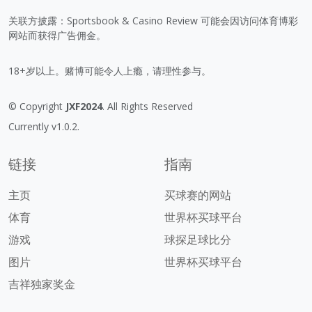
关联方披露：Sportsbook & Casino Review 可能会因访问体育博彩
网站而获得广告佣金。
18+岁以上。赌博可能令人上瘾，请理性参与。
© Copyright
JXF2024
. All Rights Reserved
Currently v1.0.2.
链接
指南
主页
买球赛的网站
体育
世界杯买球平台
游戏
球探足球比分
图片
世界杯买球平台
吉祥独家奖金