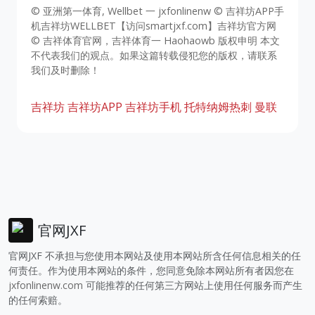
© 亚洲第一体育, Wellbet 一 jxfonlinenw © 吉祥坊APP手
机吉祥坊WELLBET【访问smartjxf.com】吉祥坊官方网
© 吉祥体育官网，吉祥体育一 Haohaowb 版权申明 本文
不代表我们的观点。如果这篇转载侵犯您的版权，请联系
我们及时删除！
吉祥坊
吉祥坊APP
吉祥坊手机
托特纳姆热刺
曼联
官网JXF
官网JXF 不承担与您使用本网站及使用本网站所含任何信息相关的任
何责任。作为使用本网站的条件，您同意免除本网站所有者因您在
jxfonlinenw.com
可能推荐的任何第三方网站上使用任何服务而产生
的任何索赔。