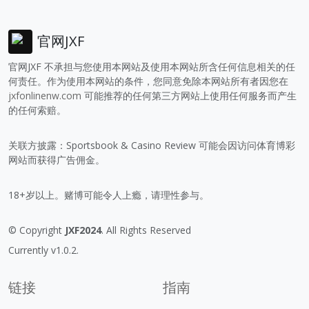
官网JXF
官网JXF 不承担与您使用本网站及使用本网站所含任何信息相关的任
何责任。作为使用本网站的条件，您同意免除本网站所有者因您在
jxfonlinenw.com
可能推荐的任何第三方网站上使用任何服务而产生
的任何索赔。
关联方披露：Sportsbook & Casino Review 可能会因访问体育博彩
网站而获得广告佣金。
18+岁以上。赌博可能令人上瘾，请理性参与。
© Copyright
JXF2024
. All Rights Reserved
Currently v1.0.2.
链接
指南