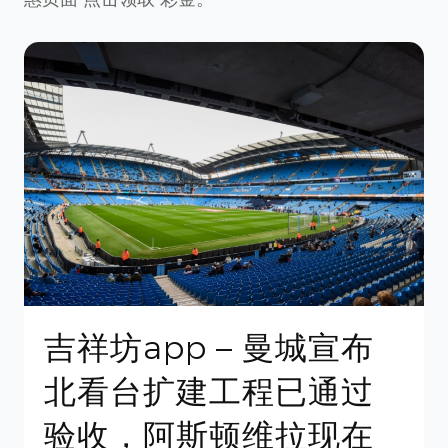
吉祥坊app – 曼城宣布
北看台扩建工程已通过
验收，阿斯顿维拉现在