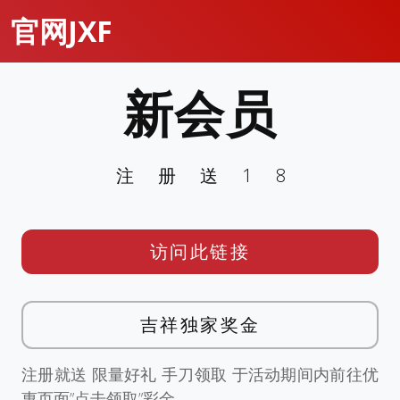
官网JXF
新会员
注册送18
访问此链接
吉祥独家奖金
注册就送 限量好礼 手刀领取 于活动期间内前往优
惠页面”点击领取”彩金。